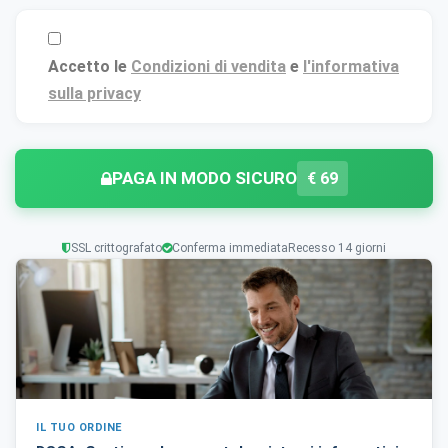
Salva
Accetta
Rifiuta tutti
preferenze
tutti
Accetto le
Condizioni di vendita
e
l'informativa
sulla privacy
PAGA IN MODO SICURO
€
69
SSL crittografato
Conferma immediata
Recesso 14 giorni
IL TUO ORDINE