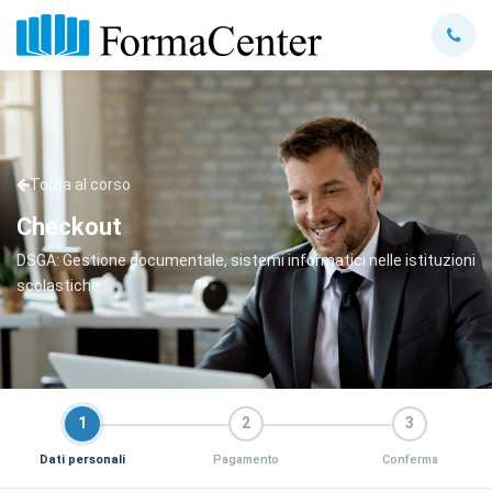
Torna al corso
Checkout
DSGA: Gestione documentale, sistemi informatici nelle istituzioni
scolastiche
1
2
3
Dati personali
Pagamento
Conferma