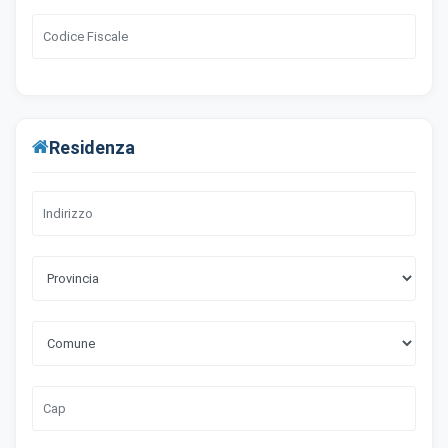
Residenza
×
Preferenze cookie
Scegli quali categorie di cookie vuoi accettare. I cookie
necessari sono sempre attivi perché indispensabili al
funzionamento del sito.