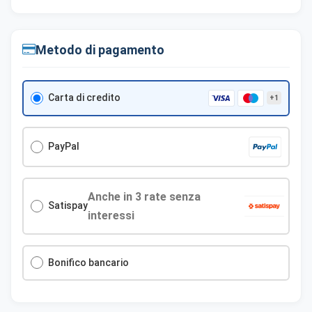
Cookie necessari
Sempre attivi
Indispensabili al funzionamento del sito (sessione,
Metodo di pagamento
sicurezza, preferenze tecniche). Senza di essi il sito
non può funzionare correttamente.
Carta di credito
Cookie di preferenze
Permettono al sito di ricordare scelte che modificano
l'aspetto o il comportamento (es. lingua, layout).
PayPal
Cookie statistici
Aiutano a capire come gli utenti interagiscono con il
Anche in 3 rate senza
sito tramite dati raccolti in forma anonima o aggregata.
Satispay
interessi
Cookie di marketing
Utilizzati da terze parti per tracciare l'utente attraverso
Bonifico bancario
siti web allo scopo di mostrare annunci pertinenti.