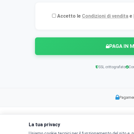
Accetto le
Condizioni di vendita
e
PAGA IN 
SSL crittografato
Co
Pagamen
La tua privacy
Usiamo cookie tecnici per il funzionamento del sito e, p