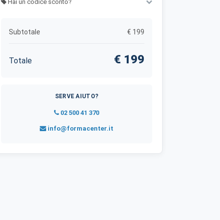
Hai un codice sconto?
vi perché
Subtotale
€ 199
€
199
Totale
 Senza di
SERVE AIUTO?
02 500 41 370
. lingua,
info@formacenter.it
ma anonima
re annunci