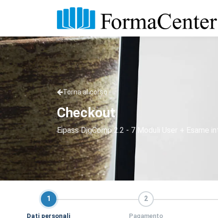
Torna al corso
Checkout
Eipass DigComp 2.2 - 7 Moduli User + Esame in
1
2
Dati personali
Pagamento