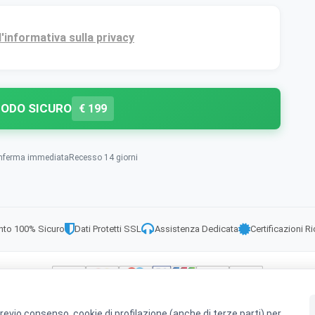
l'informativa sulla privacy
MODO SICURO
€
199
nferma immediata
Recesso 14 giorni
to 100% Sicuro
Dati Protetti SSL
Assistenza Dedicata
Certificazioni R
revio consenso, cookie di profilazione (anche di terze parti) per