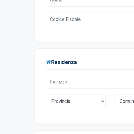
Scegli qu
indispens
Co
Ind
ess
Residenza
Co
Per
lay
Co
Aiu
o 
Co
Uti
per