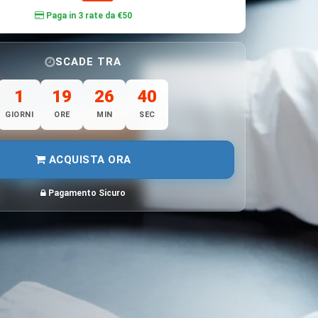
Paga in 3 rate da €50
SCADE TRA
1
19
26
38
GIORNI
ORE
MIN
SEC
ACQUISTA ORA
Pagamento Sicuro