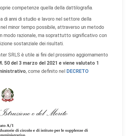
oprie competenze quella della dattilografia.
a di anni di studio e lavoro nel settore della
 nel minor tempo possibile, attraverso un metodo
 modo razionale, ma soprattutto significativo con
zione sostanziale dei risultati.
enze cookie
ter SRLS è utile ai fini del prossimo aggiornamento
M. 50 del 3 marzo del 2021 e viene valutato 1
ministrativo
, come definito nel
DECRETO
ali categorie di cookie vuoi accettare. I cookie necessari sono sempre atti
abili al funzionamento del sito.
okie necessari
Sempre attivi
ispensabili al funzionamento del sito (sessione, sicurezza, preferenze tecniche).
i il sito non può funzionare correttamente.
okie di preferenze
mettono al sito di ricordare scelte che modificano l'aspetto o il comportamento (es