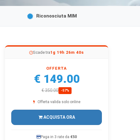
Riconosciuta MIM
Scade tra
1g 19h 26m 38s
OFFERTA
€ 149.00
€ 350.00
-57%
Offerta valida solo online
ACQUISTA ORA
Paga in 3 rate da
€50