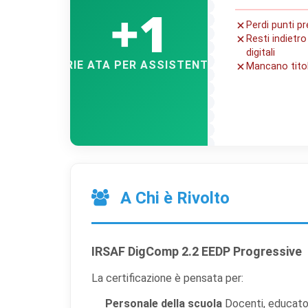
+1
Perdi punti p
Resti indiet
digitali
GRADUATORIE ATA PER ASSISTENTE AMMINISTRAT
Mancano titol
A Chi è Rivolto
IRSAF DigComp 2.2 EEDP Progressive
La certificazione è pensata per:
Personale della scuola
Docenti, educator