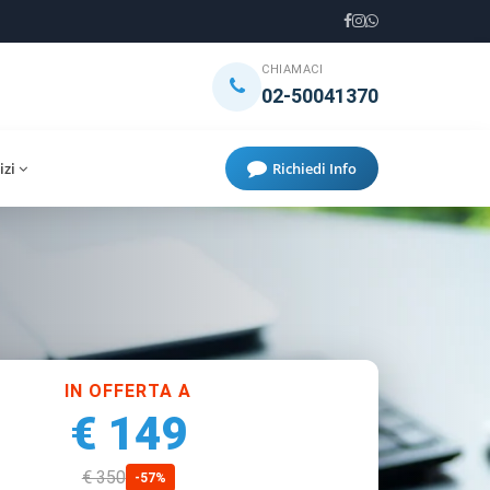
CHIAMACI
02-50041370
izi
Richiedi Info
IN OFFERTA A
€ 149
€ 350
-57%