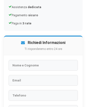
Assistenza
dedicata
Pagamento
sicuro
Paga in
3 rate
×
Richiedi Informazioni
Ti risponderemo entro 24 ore
vi perché
Nome e Cognome
Email
 Senza di
Telefono
. lingua,