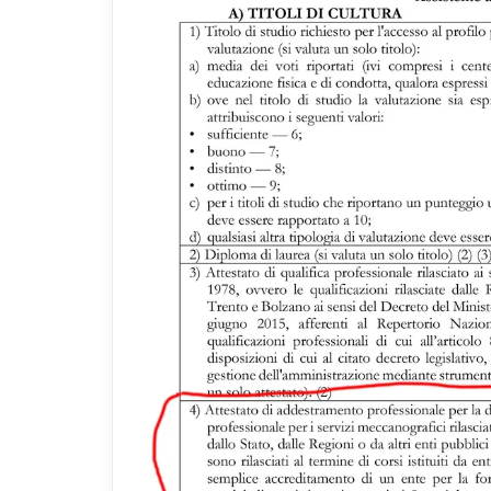
lay
Co
Aiu
o 
Co
Uti
per