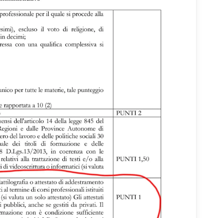
out).
okie statistici
tano a capire come gli utenti interagiscono con il sito tramite dati raccolti in for
aggregata.
okie di marketing
lizzati da terze parti per tracciare l'utente attraverso siti web allo scopo di mostra
tinenti.
Rifiuta tutti
Salva preferenze
Accett