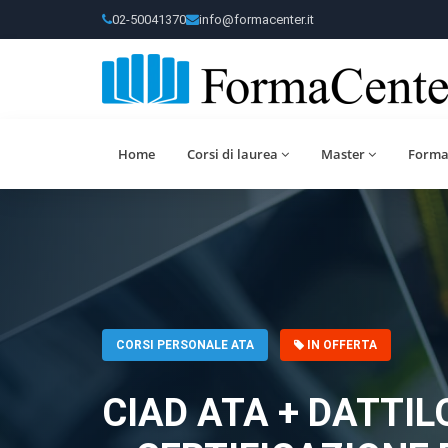
02-50041370
info@formacenter.it
Home
Corsi di laurea
Master
Forma
CORSI PERSONALE ATA
IN OFFERTA
CIAD ATA + DATTI