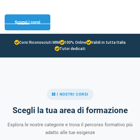
certificate
Laurea e Master riconosciuti
Certifica il tuo livello di
Sicurezza, HACCP e corsi
inglese
regionali
Scopri i corsi
Scopri i corsi
Scopri i corsi
Scopri i corsi
Corsi Riconosciuti MIM
100% Online
Validi in tutta Italia
Tutor dedicati
I NOSTRI CORSI
Scegli la tua area di formazione
Esplora le nostre categorie e trova il percorso formativo più
adatto alle tue esigenze