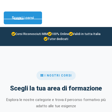
certificate
Laurea e Master riconosciuti
Certifica il tuo livello di
Sicurezza, HACCP e corsi
inglese
regionali
Scopri i corsi
Scopri i corsi
Scopri i corsi
Scopri i corsi
Corsi Riconosciuti MIM
100% Online
Validi in tutta Italia
Tutor dedicati
I NOSTRI CORSI
Scegli la tua area di formazione
Esplora le nostre categorie e trova il percorso formativo più
adatto alle tue esigenze