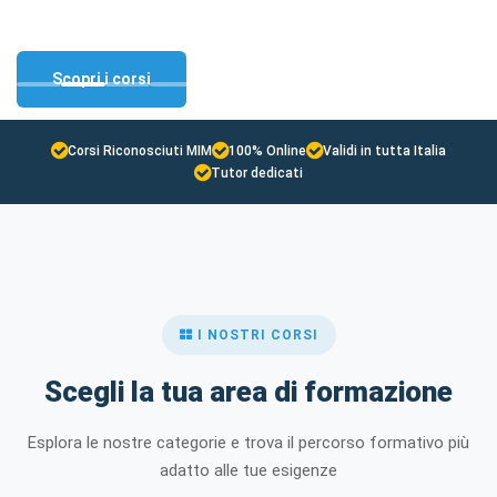
certificate
Laurea e Master riconosciuti
Certifica il tuo livello di
Sicurezza, HACCP e corsi
inglese
regionali
Scopri i corsi
Scopri i corsi
Scopri i corsi
Scopri i corsi
Corsi Riconosciuti MIM
100% Online
Validi in tutta Italia
Tutor dedicati
I NOSTRI CORSI
Scegli la tua area di formazione
Esplora le nostre categorie e trova il percorso formativo più
adatto alle tue esigenze