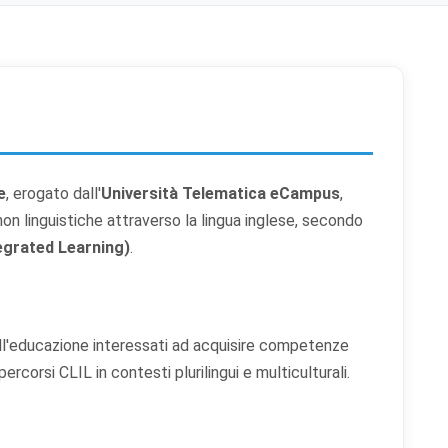
e
, erogato dall'
Università Telematica eCampus
,
non linguistiche attraverso la lingua inglese, secondo
egrated Learning)
.
ell'educazione interessati ad acquisire competenze
rcorsi CLIL in contesti plurilingui e multiculturali.