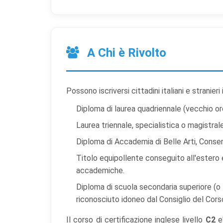
A Chi è Rivolto
Prefer
Possono iscriversi cittadini italiani e stranieri
Diploma di laurea quadriennale (vecchio o
Scegli qu
Laurea triennale, specialistica o magistra
indispens
Diploma di Accademia di Belle Arti, Conser
Co
Titolo equipollente conseguito all'estero
Ind
accademiche.
ess
Diploma di scuola secondaria superiore (o t
riconosciuto idoneo dal Consiglio del Cors
Co
Per
Il corso di certificazione inglese livello
C2
e'