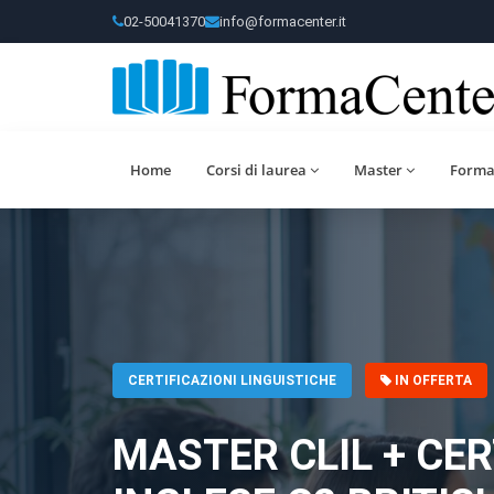
02-50041370
info@formacenter.it
Home
Corsi di laurea
Master
Forma
CERTIFICAZIONI LINGUISTICHE
IN OFFERTA
MASTER CLIL + CER