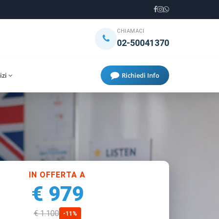
CHIAMACI
02-50041370
izi
Richiedi Info
IN OFFERTA A
€ 979
€ 1.100
-11%