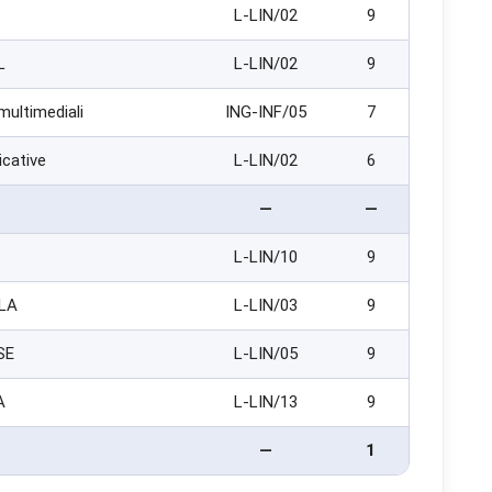
L-LIN/02
9
L
L-LIN/02
9
 multimediali
ING-INF/05
7
icative
L-LIN/02
6
—
—
L-LIN/10
9
LA
L-LIN/03
9
SE
L-LIN/05
9
A
L-LIN/13
9
—
1