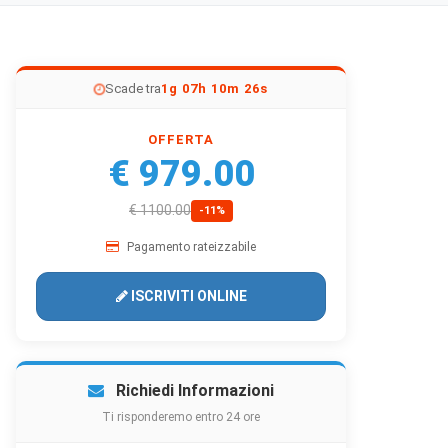
Scade tra
1g 07h 10m 24s
OFFERTA
€ 979.00
€ 1100.00
-11%
Pagamento rateizzabile
ISCRIVITI ONLINE
Richiedi Informazioni
Ti risponderemo entro 24 ore