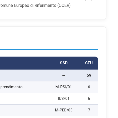
out).
Comune Europeo di Riferimento (QCER).
okie statistici
tano a capire come gli utenti interagiscono con il sito tramite dati raccolti in for
aggregata.
okie di marketing
lizzati da terze parti per tracciare l'utente attraverso siti web allo scopo di mostra
tinenti.
SSD
CFU
Rifiuta tutti
Salva preferenze
Accett
—
59
apprendimento
M-PSI/01
6
IUS/01
6
M-PED/03
7