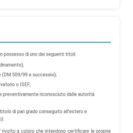
enze cookie
 in possesso di uno dei seguenti titoli:
rdinamento);
ali categorie di cookie vuoi accettare. I cookie necessari sono sempre atti
le (DM 509/99 e successivi);
abili al funzionamento del sito.
vatorio o ISEF;
okie necessari
 e preventivamente riconosciuto dalle autorità
Sempre attivi
ispensabili al funzionamento del sito (sessione, sicurezza, preferenze tecniche).
i il sito non può funzionare correttamente.
itolo di pari grado conseguito all'estero e
o).
okie di preferenze
mettono al sito di ricordare scelte che modificano l'aspetto o il comportamento (es
 rivolto a coloro che intendono certificare le proprie