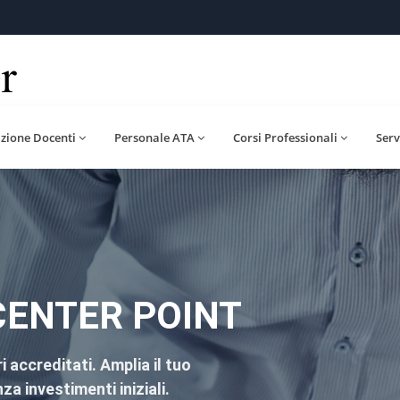
zione Docenti
Personale ATA
Corsi Professionali
Serv
ENTER POINT
i accreditati. Amplia il tuo
a investimenti iniziali.