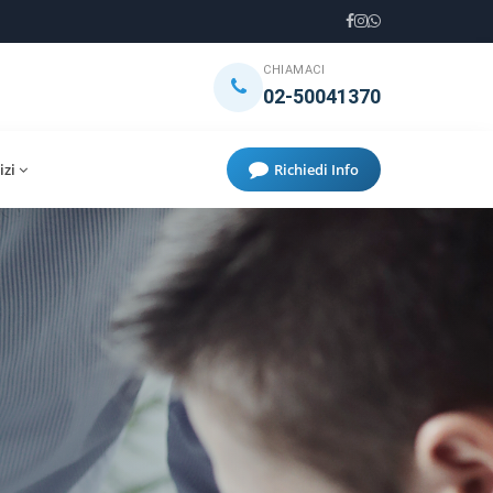
CHIAMACI
02-50041370
izi
Richiedi Info