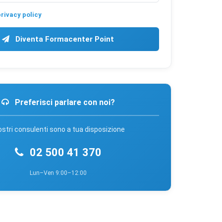
ma anonima
rivacy policy
Diventa Formacenter Point
re annunci
a tutti
Preferisci parlare con noi?
nostri consulenti sono a tua disposizione
02 500 41 370
Lun–Ven 9:00–12:00