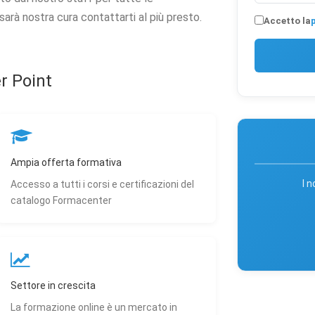
tano a capire come gli utenti interagiscono con il sito tramite dati raccolti in for
aggregata.
 sarà nostra cura contattarti al più presto.
Accetto la
p
okie di marketing
lizzati da terze parti per tracciare l'utente attraverso siti web allo scopo di mostra
r Point
tinenti.
Rifiuta tutti
Salva preferenze
Accett
Ampia offerta formativa
I 
Accesso a tutti i corsi e certificazioni del
catalogo Formacenter
Settore in crescita
La formazione online è un mercato in