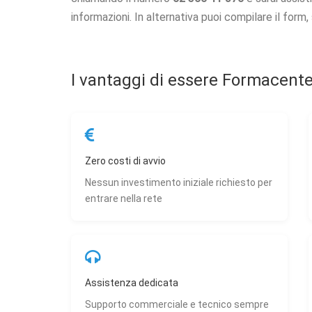
Aiu
o 
informazioni. In alternativa puoi compilare il form,
Co
Uti
I vantaggi di essere Formacente
per
Zero costi di avvio
Nessun investimento iniziale richiesto per
entrare nella rete
Assistenza dedicata
Supporto commerciale e tecnico sempre