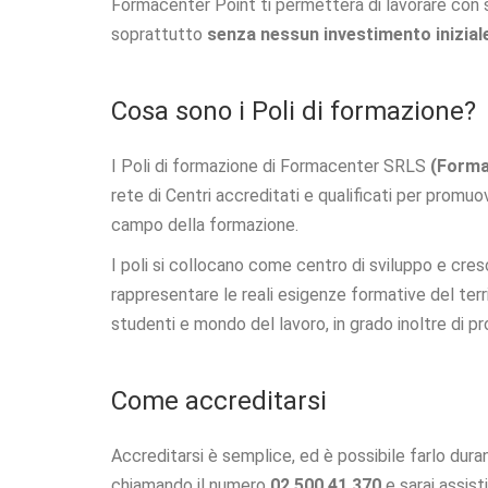
Formacenter Point ti permetterà di lavorare con s
soprattutto
senza nessun investimento inizial
Cosa sono i Poli di formazione?
Prefer
I Poli di formazione di Formacenter SRLS
(Forma
Scegli qu
rete di Centri accreditati e qualificati per promuo
indispens
campo della formazione.
Co
I poli si collocano come centro di sviluppo e cresc
Ind
rappresentare le reali esigenze formative del ter
ess
studenti e mondo del lavoro, in grado inoltre di p
Co
Per
Come accreditarsi
lay
Accreditarsi è semplice, ed è possibile farlo duran
Co
chiamando il numero
02 500 41 370
e sarai assist