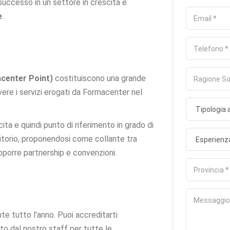
uccesso in un settore in crescita e
e
.
enze cookie
center Point)
costituiscono una grande
ali categorie di cookie vuoi accettare. I cookie necessari sono sempre atti
vere i servizi erogati da Formacenter nel
abili al funzionamento del sito.
okie necessari
Sempre attivi
ita e quindi punto di riferimento in grado di
ispensabili al funzionamento del sito (sessione, sicurezza, preferenze tecniche).
ritorio, proponendosi come collante tra
i il sito non può funzionare correttamente.
roporre partnership e convenzioni.
okie di preferenze
mettono al sito di ricordare scelte che modificano l'aspetto o il comportamento (es
out).
te tutto l'anno. Puoi accreditarti
okie statistici
ito dal nostro staff per tutte le