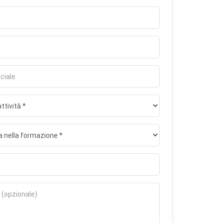
×
vi perché
 Senza di
. lingua,