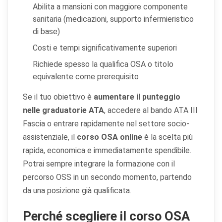
Abilita a mansioni con maggiore componente
Cookie statistici
sanitaria (medicazioni, supporto infermieristico
Aiutano a capire come gli utenti interagiscono con il
di base)
sito tramite dati raccolti in forma anonima o aggregata.
Costi e tempi significativamente superiori
Cookie di marketing
Richiede spesso la qualifica OSA o titolo
Utilizzati da terze parti per tracciare l'utente attraverso
equivalente come prerequisito
siti web allo scopo di mostrare annunci pertinenti.
Se il tuo obiettivo è
aumentare il punteggio
nelle graduatorie ATA
, accedere al bando ATA III
Salva
Accetta
Fascia o entrare rapidamente nel settore socio-
Rifiuta tutti
preferenze
tutti
assistenziale, il
corso OSA online
è la scelta più
rapida, economica e immediatamente spendibile.
Potrai sempre integrare la formazione con il
percorso OSS in un secondo momento, partendo
da una posizione già qualificata.
Perché scegliere il corso OSA