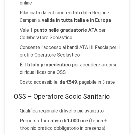
online
Rilasciata da enti accreditati dalla Regione
Campania,
valida in tutta Italia e in Europa
Vale
1 punto nelle graduatorie ATA
per
×
Preferenze cookie
Collaboratore Scolastico
Consente l'accesso ai bandi ATA III Fascia per il
Scegli quali categorie di cookie vuoi accettare. I cookie
profilo Operatore Scolastico
necessari sono sempre attivi perché indispensabili al
funzionamento del sito.
È il
titolo propedeutico
per accedere ai corsi
di riqualificazione OSS
Cookie necessari
Sempre attivi
Costo accessibile:
da €549
, pagabile in 3 rate
Indispensabili al funzionamento del sito (sessione,
sicurezza, preferenze tecniche). Senza di essi il sito
OSS – Operatore Socio Sanitario
non può funzionare correttamente.
Qualifica regionale di livello più avanzato
Cookie di preferenze
Percorso formativo di
1.000 ore
(teoria +
Permettono al sito di ricordare scelte che modificano
l'aspetto o il comportamento (es. lingua, layout).
tirocinio pratico obbligatorio in presenza)