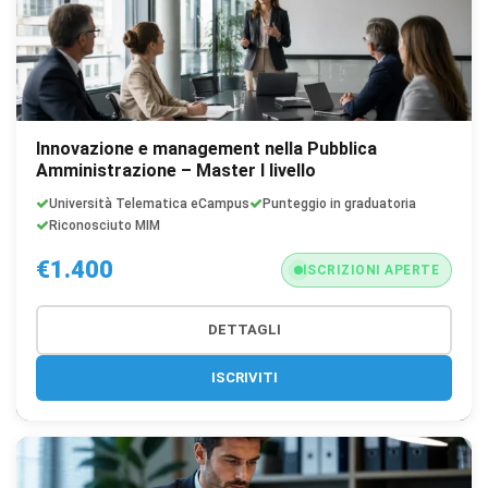
l'aspetto o il comportamento (es. lingua, layout).
Cookie statistici
Aiutano a capire come gli utenti interagiscono con il
sito tramite dati raccolti in forma anonima o aggregata.
Innovazione e management nella Pubblica
Cookie di marketing
Amministrazione – Master I livello
Utilizzati da terze parti per tracciare l'utente attraverso
Università Telematica eCampus
Punteggio in graduatoria
siti web allo scopo di mostrare annunci pertinenti.
Riconosciuto MIM
€1.400
ISCRIZIONI APERTE
Salva
Accetta
Rifiuta tutti
preferenze
tutti
DETTAGLI
ISCRIVITI