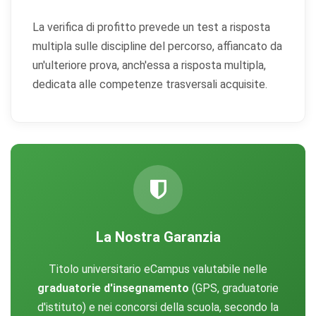
sito tramite dati raccolti in forma anonima o aggregata.
La verifica di profitto prevede un test a risposta
multipla sulle discipline del percorso, affiancato da
Cookie di marketing
un'ulteriore prova, anch'essa a risposta multipla,
Utilizzati da terze parti per tracciare l'utente attraverso
siti web allo scopo di mostrare annunci pertinenti.
dedicata alle competenze trasversali acquisite.
Salva
Accetta
Rifiuta tutti
preferenze
tutti
La Nostra Garanzia
Titolo universitario eCampus valutabile nelle
graduatorie d'insegnamento
(GPS, graduatorie
d'istituto) e nei concorsi della scuola, secondo la