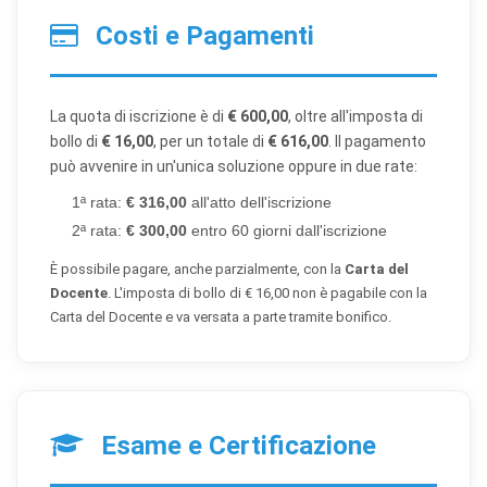
Costi e Pagamenti
×
Preferenze cookie
La quota di iscrizione è di
€ 600,00
, oltre all'imposta di
Scegli quali categorie di cookie vuoi accettare. I cookie
bollo di
€ 16,00
, per un totale di
€ 616,00
. Il pagamento
necessari sono sempre attivi perché indispensabili al
può avvenire in un'unica soluzione oppure in due rate:
funzionamento del sito.
1ª rata:
€ 316,00
all'atto dell'iscrizione
2ª rata:
€ 300,00
entro 60 giorni dall'iscrizione
Cookie necessari
Sempre attivi
Indispensabili al funzionamento del sito (sessione,
È possibile pagare, anche parzialmente, con la
Carta del
sicurezza, preferenze tecniche). Senza di essi il sito
Docente
. L'imposta di bollo di € 16,00 non è pagabile con la
non può funzionare correttamente.
Carta del Docente e va versata a parte tramite bonifico.
Cookie di preferenze
Permettono al sito di ricordare scelte che modificano
l'aspetto o il comportamento (es. lingua, layout).
Esame e Certificazione
Cookie statistici
Aiutano a capire come gli utenti interagiscono con il