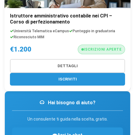
Istruttore amministrativo contabile nei CPI –
Corso di perfezionamento
Università Telematica eCampus
Punteggio in graduatoria
Riconosciuto MIM
€1.200
ISCRIZIONI APERTE
DETTAGLI
ISCRIVITI
Hai bisogno di aiuto?
Un consulente ti guida nella scelta, gratis.