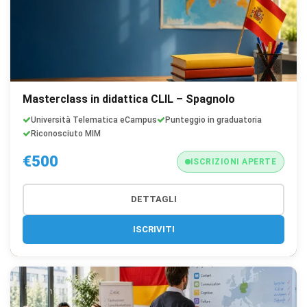
Masterclass in didattica CLIL – Spagnolo
Università Telematica eCampus
Punteggio in graduatoria
Riconosciuto MIM
€500
ISCRIZIONI APERTE
DETTAGLI
×
Preferenze cookie
ISCRIVITI
Scegli quali categorie di cookie vuoi accettare. I cookie
necessari sono sempre attivi perché indispensabili al
funzionamento del sito.