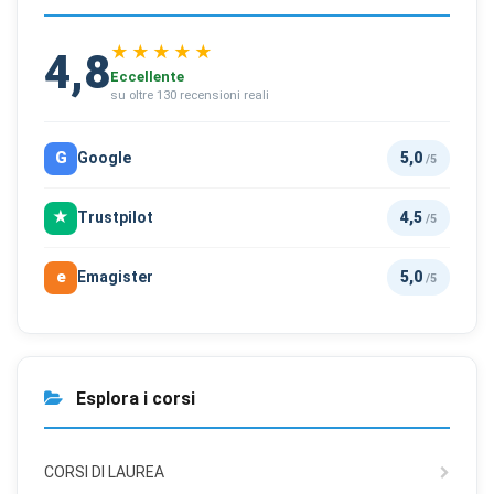
★★★★★
4,8
Eccellente
su oltre 130 recensioni reali
G
Google
5,0
/5
★
Trustpilot
4,5
/5
e
Emagister
5,0
/5
Esplora i corsi
CORSI DI LAUREA