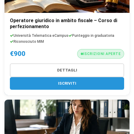
Salva
Accetta
Rifiuta tutti
preferenze
tutti
Operatore giuridico in ambito fiscale – Corso di
perfezionamento
Università Telematica eCampus
Punteggio in graduatoria
Riconosciuto MIM
€900
ISCRIZIONI APERTE
DETTAGLI
ISCRIVITI