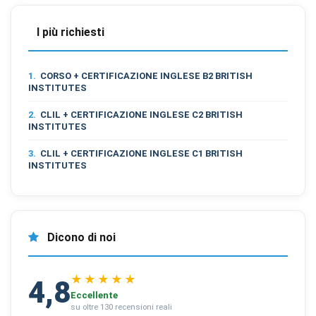
sito tramite dati raccolti in forma anonima o aggregata.
I più richiesti
Cookie di marketing
Utilizzati da terze parti per tracciare l'utente attraverso
1.
CORSO + CERTIFICAZIONE INGLESE B2 BRITISH
siti web allo scopo di mostrare annunci pertinenti.
INSTITUTES
2.
CLIL + CERTIFICAZIONE INGLESE C2 BRITISH
INSTITUTES
Salva
Accetta
Rifiuta tutti
preferenze
tutti
3.
CLIL + CERTIFICAZIONE INGLESE C1 BRITISH
INSTITUTES
Dicono di noi
★★★★★
4,8
Eccellente
su oltre 130 recensioni reali