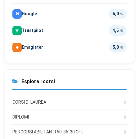
G
Google
5,0
/5
★
Trustpilot
4,5
/5
e
Emagister
5,0
/5
Esplora i corsi
CORSI DI LAUREA
DIPLOMI
PERCORSI ABILITANTI 60-36-30 CFU