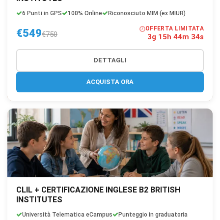
6 Punti in GPS
100% Online
Riconosciuto MIM (ex MIUR)
OFFERTA LIMITATA
€549
€750
3g 15h 44m 33s
DETTAGLI
ACQUISTA ORA
CLIL + CERTIFICAZIONE INGLESE B2 BRITISH
INSTITUTES
Università Telematica eCampus
Punteggio in graduatoria