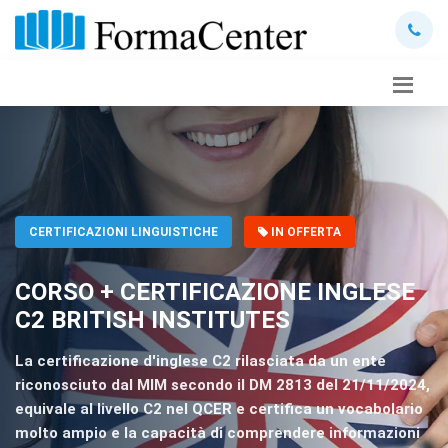
CERTIFICAZIONI LINGUISTICHE
IN OFFERTA
CORSO + CERTIFICAZIONE INGLESE
C2 BRITISH INSTITUTES
La certificazione d'inglese C2 rilasciata da un ente
riconosciuto dal MIM secondo il DM 2813 del 21/11/2024,
equivale al livello C2 nel QCER e certifica un vocabolario
molto ampio e la capacità di comprendere informazioni