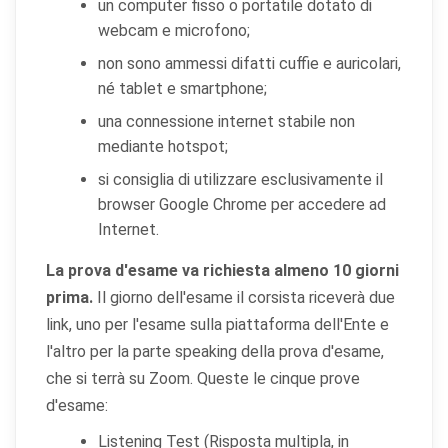
un computer fisso o portatile dotato di
non può funzionare correttamente.
webcam e microfono;
Cookie di preferenze
non sono ammessi difatti cuffie e auricolari,
né tablet e smartphone;
Permettono al sito di ricordare scelte che modificano
l'aspetto o il comportamento (es. lingua, layout).
una connessione internet stabile non
mediante hotspot;
Cookie statistici
si consiglia di utilizzare esclusivamente il
Aiutano a capire come gli utenti interagiscono con il
sito tramite dati raccolti in forma anonima o aggregata.
browser Google Chrome per accedere ad
Internet.
Cookie di marketing
La prova d'esame va richiesta almeno 10 giorni
Utilizzati da terze parti per tracciare l'utente attraverso
siti web allo scopo di mostrare annunci pertinenti.
prima.
Il giorno dell'esame il corsista riceverà due
link, uno per l'esame sulla piattaforma dell'Ente e
l'altro per la parte speaking della prova d'esame,
Salva
Accetta
che si terrà su Zoom. Queste le cinque prove
Rifiuta tutti
preferenze
tutti
d'esame:
Listening Test (Risposta multipla, in