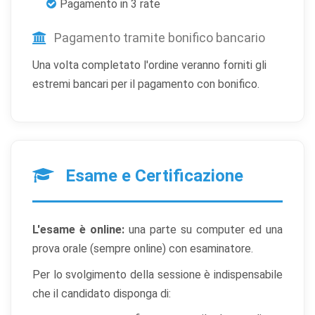
Pagamento in 3 rate
Pagamento tramite bonifico bancario
Una volta completato l'ordine veranno forniti gli
estremi bancari per il pagamento con bonifico.
×
Preferenze cookie
Esame e Certificazione
Scegli quali categorie di cookie vuoi accettare. I cookie
necessari sono sempre attivi perché indispensabili al
L'esame è online:
una parte su computer ed una
funzionamento del sito.
prova orale (sempre online) con esaminatore.
Per lo svolgimento della sessione è indispensabile
Cookie necessari
Sempre attivi
che il candidato disponga di:
Indispensabili al funzionamento del sito (sessione,
sicurezza, preferenze tecniche). Senza di essi il sito