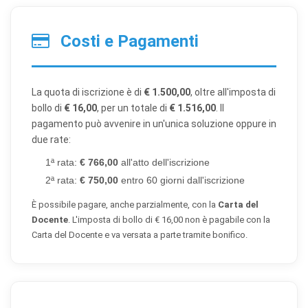
Costi e Pagamenti
×
Preferenze cookie
La quota di iscrizione è di
€ 1.500,00
, oltre all'imposta di
Scegli quali categorie di cookie vuoi accettare. I cookie
necessari sono sempre attivi perché indispensabili al
bollo di
€ 16,00
, per un totale di
€ 1.516,00
. Il
funzionamento del sito.
pagamento può avvenire in un'unica soluzione oppure in
due rate:
Cookie necessari
Sempre attivi
1ª rata:
€ 766,00
all'atto dell'iscrizione
Indispensabili al funzionamento del sito (sessione,
2ª rata:
€ 750,00
entro 60 giorni dall'iscrizione
sicurezza, preferenze tecniche). Senza di essi il sito
non può funzionare correttamente.
È possibile pagare, anche parzialmente, con la
Carta del
Docente
. L'imposta di bollo di € 16,00 non è pagabile con la
Cookie di preferenze
Carta del Docente e va versata a parte tramite bonifico.
Permettono al sito di ricordare scelte che modificano
l'aspetto o il comportamento (es. lingua, layout).
Cookie statistici