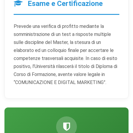
Esame e Certificazione
Aiutano a capire come gli utenti interagiscono con il
sito tramite dati raccolti in forma anonima o aggregata.
Cookie di marketing
Prevede una verifica di profitto mediante la
Utilizzati da terze parti per tracciare l'utente attraverso
somministrazione di un test a risposte multiple
siti web allo scopo di mostrare annunci pertinenti.
sulle discipline del Master, la stesura di un
elaborato ed un colloquio finale per accertare le
competenze trasversali acquisite. In caso di esito
Salva
Accetta
Rifiuta tutti
preferenze
tutti
positivo, l’Università rilascerà il titolo di Diploma di
Corso di Formazione, avente valore legale in
“COMUNICAZIONE E DIGITAL MARKETING”.