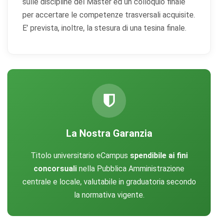
sulle discipline del Master ed un colloquio finale
per accertare le competenze trasversali acquisite.
E’ prevista, inoltre, la stesura di una tesina finale.
×
Preferenze cookie
Scegli quali categorie di cookie vuoi accettare. I cookie
La Nostra Garanzia
necessari sono sempre attivi perché indispensabili al
funzionamento del sito.
Titolo universitario eCampus
spendibile ai fini
concorsuali
nella Pubblica Amministrazione
Cookie necessari
Sempre attivi
centrale e locale, valutabile in graduatoria secondo
Indispensabili al funzionamento del sito (sessione,
la normativa vigente.
sicurezza, preferenze tecniche). Senza di essi il sito
non può funzionare correttamente.