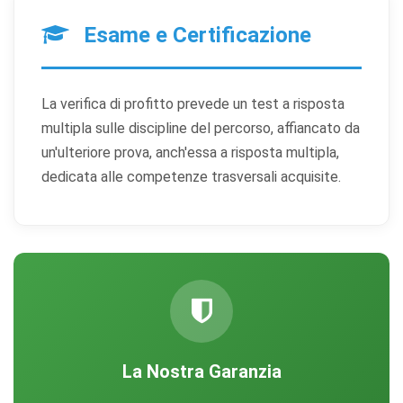
Cookie statistici
Esame e Certificazione
Aiutano a capire come gli utenti interagiscono con il
sito tramite dati raccolti in forma anonima o aggregata.
Cookie di marketing
La verifica di profitto prevede un test a risposta
Utilizzati da terze parti per tracciare l'utente attraverso
multipla sulle discipline del percorso, affiancato da
siti web allo scopo di mostrare annunci pertinenti.
un'ulteriore prova, anch'essa a risposta multipla,
dedicata alle competenze trasversali acquisite.
Salva
Accetta
Rifiuta tutti
preferenze
tutti
La Nostra Garanzia