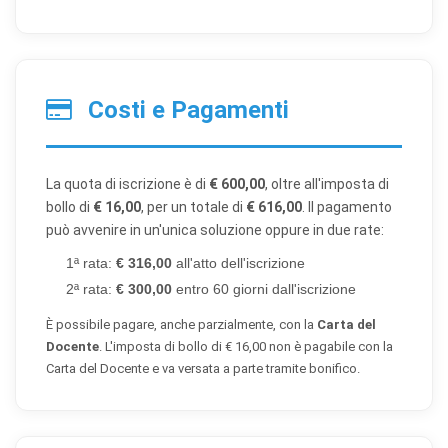
×
Preferenze cookie
Costi e Pagamenti
Scegli quali categorie di cookie vuoi accettare. I cookie
necessari sono sempre attivi perché indispensabili al
La quota di iscrizione è di
€ 600,00
, oltre all'imposta di
funzionamento del sito.
bollo di
€ 16,00
, per un totale di
€ 616,00
. Il pagamento
può avvenire in un'unica soluzione oppure in due rate:
Cookie necessari
Sempre attivi
1ª rata:
€ 316,00
all'atto dell'iscrizione
Indispensabili al funzionamento del sito (sessione,
2ª rata:
€ 300,00
entro 60 giorni dall'iscrizione
sicurezza, preferenze tecniche). Senza di essi il sito
non può funzionare correttamente.
È possibile pagare, anche parzialmente, con la
Carta del
Docente
. L'imposta di bollo di € 16,00 non è pagabile con la
Cookie di preferenze
Carta del Docente e va versata a parte tramite bonifico.
Permettono al sito di ricordare scelte che modificano
l'aspetto o il comportamento (es. lingua, layout).