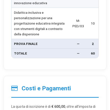
innovazione educativa
Didattica inclusiva e
personalizzazione per una
M-
progettazione educativa integrata
10
PED/03
con strumenti digitali a contrasto
della dispersione
PROVA FINALE
—
2
×
Preferenze cookie
TOTALE
—
60
Scegli quali categorie di cookie vuoi accettare. I cookie
necessari sono sempre attivi perché indispensabili al
funzionamento del sito.
Costi e Pagamenti
Cookie necessari
Sempre attivi
Indispensabili al funzionamento del sito (sessione,
sicurezza, preferenze tecniche). Senza di essi il sito
non può funzionare correttamente.
La quota di iscrizione è di
€ 600,00
, oltre all'imposta di