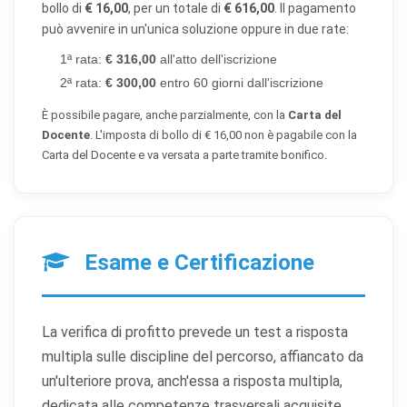
bollo di
€ 16,00
, per un totale di
€ 616,00
. Il pagamento
Cookie di preferenze
può avvenire in un'unica soluzione oppure in due rate:
Permettono al sito di ricordare scelte che modificano
1ª rata:
€ 316,00
all'atto dell'iscrizione
l'aspetto o il comportamento (es. lingua, layout).
2ª rata:
€ 300,00
entro 60 giorni dall'iscrizione
Cookie statistici
È possibile pagare, anche parzialmente, con la
Carta del
Docente
. L'imposta di bollo di € 16,00 non è pagabile con la
Aiutano a capire come gli utenti interagiscono con il
sito tramite dati raccolti in forma anonima o aggregata.
Carta del Docente e va versata a parte tramite bonifico.
Cookie di marketing
Utilizzati da terze parti per tracciare l'utente attraverso
siti web allo scopo di mostrare annunci pertinenti.
Esame e Certificazione
Salva
Accetta
Rifiuta tutti
preferenze
tutti
La verifica di profitto prevede un test a risposta
multipla sulle discipline del percorso, affiancato da
un'ulteriore prova, anch'essa a risposta multipla,
dedicata alle competenze trasversali acquisite.