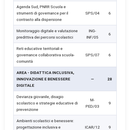
Agenda Sud, PNRR Scuola e
strumenti di governance per il
SPS/04
6
contrasto alla dispersione
Monitoraggio digitale e valutazione
ING-
6
predittiva dei percorsi scolastici
INF/05
Reti educative territoriali e
governance collaborativa scuola-
SPS/07
6
comunità
AREA - DIDATTICA INCLUSIVA,
INNOVAZIONE E BENESSERE
—
28
DIGITALE
Devianza giovanile, disagio
M-
scolastico e strategie educative di
9
PED/03
prevenzione
Ambienti scolastici e benessere:
progettazione inclusiva e
ICAR/12
9