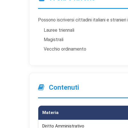
Possono iscriversi cittadini italiani e stranieri
Lauree triennali
Magistrali
Vecchio ordinamento
Prefer
Scegli qu
indispens
Contenuti
Co
Ind
ess
Materia
Co
Per
Diritto Amministrativo