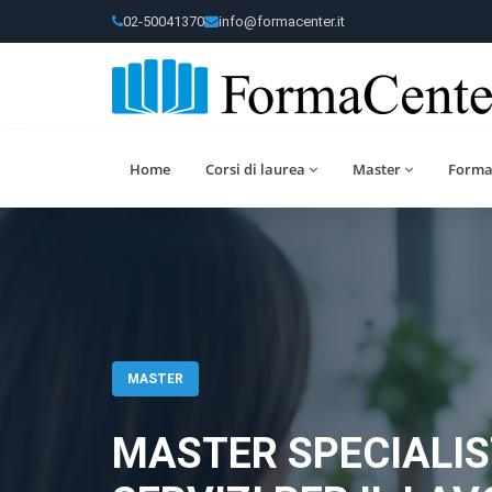
02-50041370
info@formacenter.it
Home
Corsi di laurea
Master
Forma
MASTER
MASTER SPECIALI