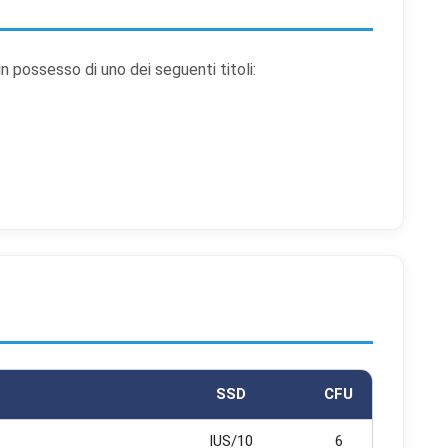
 in possesso di uno dei seguenti titoli:
enze cookie
ali categorie di cookie vuoi accettare. I cookie necessari sono sempre atti
abili al funzionamento del sito.
okie necessari
Sempre attivi
ispensabili al funzionamento del sito (sessione, sicurezza, preferenze tecniche).
i il sito non può funzionare correttamente.
SSD
CFU
okie di preferenze
mettono al sito di ricordare scelte che modificano l'aspetto o il comportamento (es
IUS/10
6