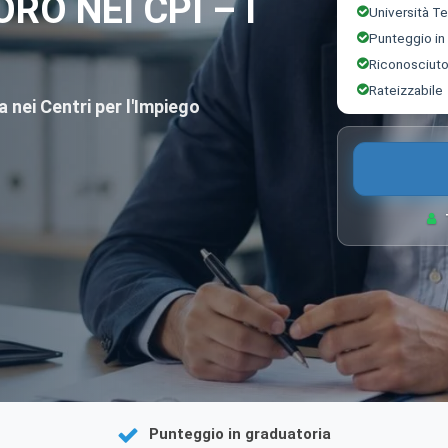
ORO NEI CPI – I
Università T
Punteggio in
Riconosciut
Rateizzabile
ta nei Centri per l'Impiego
Punteggio in graduatoria