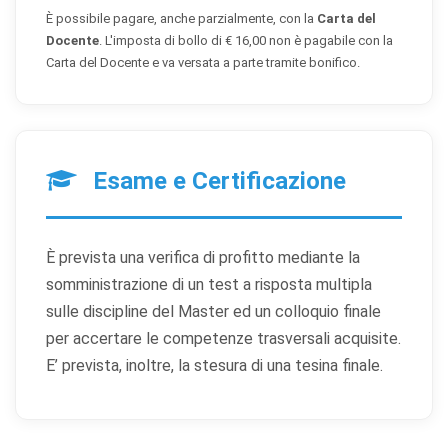
È possibile pagare, anche parzialmente, con la
Carta del
Docente
. L'imposta di bollo di € 16,00 non è pagabile con la
Carta del Docente e va versata a parte tramite bonifico.
×
Preferenze cookie
Esame e Certificazione
Scegli quali categorie di cookie vuoi accettare. I cookie
necessari sono sempre attivi perché indispensabili al
funzionamento del sito.
È prevista una verifica di profitto mediante la
somministrazione di un test a risposta multipla
Cookie necessari
Sempre attivi
sulle discipline del Master ed un colloquio finale
Indispensabili al funzionamento del sito (sessione,
sicurezza, preferenze tecniche). Senza di essi il sito
per accertare le competenze trasversali acquisite.
non può funzionare correttamente.
E’ prevista, inoltre, la stesura di una tesina finale.
Cookie di preferenze
Permettono al sito di ricordare scelte che modificano
l'aspetto o il comportamento (es. lingua, layout).