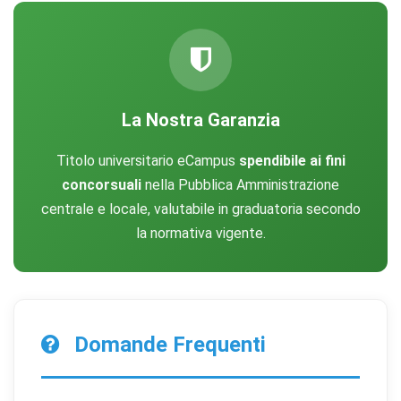
Cookie statistici
Aiutano a capire come gli utenti interagiscono con il
sito tramite dati raccolti in forma anonima o aggregata.
La Nostra Garanzia
Cookie di marketing
Utilizzati da terze parti per tracciare l'utente attraverso
Titolo universitario eCampus
spendibile ai fini
siti web allo scopo di mostrare annunci pertinenti.
concorsuali
nella Pubblica Amministrazione
centrale e locale, valutabile in graduatoria secondo
Salva
Accetta
la normativa vigente.
Rifiuta tutti
preferenze
tutti
Domande Frequenti