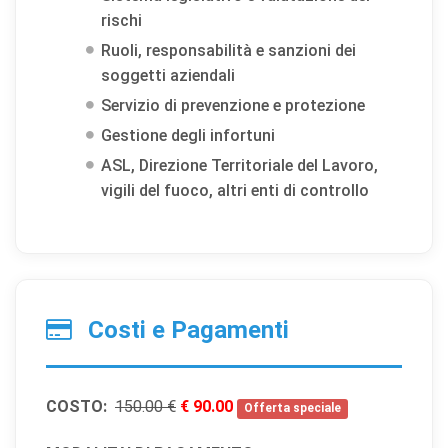
rischi
Ruoli, responsabilità e sanzioni dei
soggetti aziendali
Servizio di prevenzione e protezione
Gestione degli infortuni
×
Preferenze cookie
ASL, Direzione Territoriale del Lavoro,
vigili del fuoco, altri enti di controllo
Scegli quali categorie di cookie vuoi accettare. I cookie
necessari sono sempre attivi perché indispensabili al
funzionamento del sito.
Cookie necessari
Sempre attivi
Costi e Pagamenti
Indispensabili al funzionamento del sito (sessione,
sicurezza, preferenze tecniche). Senza di essi il sito
non può funzionare correttamente.
COSTO:
150.00 €
€ 90.00
Offerta speciale
Cookie di preferenze