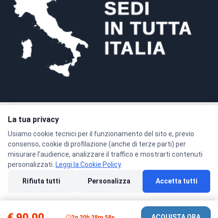
La tua privacy
Pagamenti sicuri con crittografia SSL a 128 bit
Usiamo cookie tecnici per il funzionamento del sito e, previo
consenso, cookie di profilazione (anche di terze parti) per
misurare l'audience, analizzare il traffico e mostrarti contenuti
personalizzati.
Leggi la Cookie Policy
.
© 2026 Formacenter Srls - P.IVA 02986180806
Rifiuta tutti
Personalizza
Accetta tutti
Privacy Policy
Condizioni di Vendita
Cookie Policy
Preferenze cookie
€ 90.00
ACQUISTA ORA
2g 20h 28m 58s