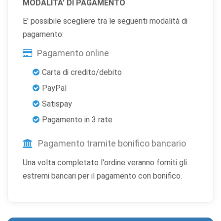
MODALITA' DI PAGAMENTO
Permettono al sito di ricordare scelte che modificano
l'aspetto o il comportamento (es. lingua, layout).
E' possibile scegliere tra le seguenti modalità di
pagamento:
Cookie statistici
Aiutano a capire come gli utenti interagiscono con il
Pagamento online
sito tramite dati raccolti in forma anonima o aggregata.
Carta di credito/debito
Cookie di marketing
PayPal
Utilizzati da terze parti per tracciare l'utente attraverso
Satispay
siti web allo scopo di mostrare annunci pertinenti.
Pagamento in 3 rate
Pagamento tramite bonifico bancario
Salva
Accetta
Rifiuta tutti
preferenze
tutti
Una volta completato l'ordine veranno forniti gli
estremi bancari per il pagamento con bonifico.