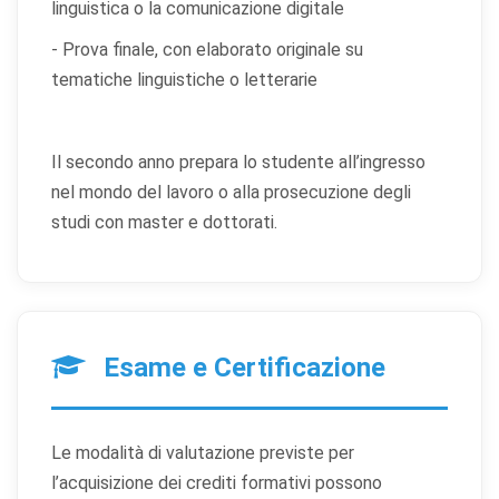
linguistica o la comunicazione digitale
Cookie statistici
- Prova finale, con elaborato originale su
Aiutano a capire come gli utenti interagiscono con il
sito tramite dati raccolti in forma anonima o aggregata.
tematiche linguistiche o letterarie
Cookie di marketing
Utilizzati da terze parti per tracciare l'utente attraverso
Il secondo anno prepara lo studente all’ingresso
siti web allo scopo di mostrare annunci pertinenti.
nel mondo del lavoro o alla prosecuzione degli
studi con master e dottorati.
Salva
Accetta
Rifiuta tutti
preferenze
tutti
Esame e Certificazione
Le modalità di valutazione previste per
l’acquisizione dei crediti formativi possono