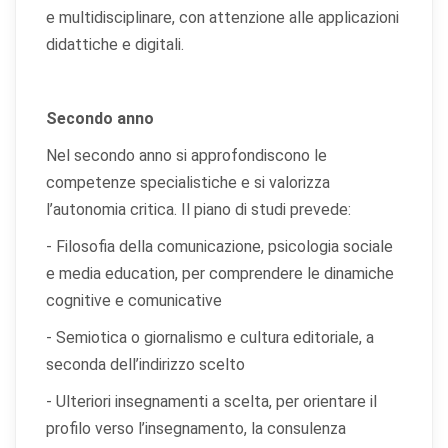
e multidisciplinare, con attenzione alle applicazioni
didattiche e digitali.
×
Preferenze cookie
Secondo anno
Nel secondo anno si approfondiscono le
Scegli quali categorie di cookie vuoi accettare. I cookie
competenze specialistiche e si valorizza
necessari sono sempre attivi perché indispensabili al
l’autonomia critica. Il piano di studi prevede:
funzionamento del sito.
- Filosofia della comunicazione, psicologia sociale
Cookie necessari
Sempre attivi
e media education, per comprendere le dinamiche
Indispensabili al funzionamento del sito (sessione,
cognitive e comunicative
sicurezza, preferenze tecniche). Senza di essi il sito
non può funzionare correttamente.
- Semiotica o giornalismo e cultura editoriale, a
seconda dell’indirizzo scelto
Cookie di preferenze
- Ulteriori insegnamenti a scelta, per orientare il
Permettono al sito di ricordare scelte che modificano
l'aspetto o il comportamento (es. lingua, layout).
profilo verso l’insegnamento, la consulenza