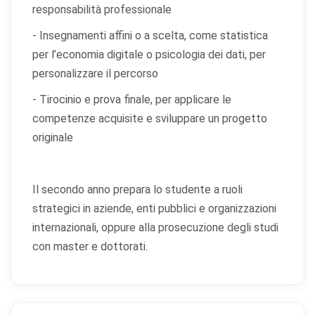
Cookie di preferenze
responsabilità professionale
Permettono al sito di ricordare scelte che modificano
l'aspetto o il comportamento (es. lingua, layout).
- Insegnamenti affini o a scelta, come statistica
per l’economia digitale o psicologia dei dati, per
Cookie statistici
personalizzare il percorso
Aiutano a capire come gli utenti interagiscono con il
- Tirocinio e prova finale, per applicare le
sito tramite dati raccolti in forma anonima o aggregata.
competenze acquisite e sviluppare un progetto
Cookie di marketing
originale
Utilizzati da terze parti per tracciare l'utente attraverso
siti web allo scopo di mostrare annunci pertinenti.
Il secondo anno prepara lo studente a ruoli
strategici in aziende, enti pubblici e organizzazioni
Salva
Accetta
Rifiuta tutti
internazionali, oppure alla prosecuzione degli studi
preferenze
tutti
con master e dottorati.