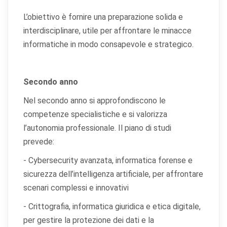
L’obiettivo è fornire una preparazione solida e
interdisciplinare, utile per affrontare le minacce
informatiche in modo consapevole e strategico.
Secondo anno
×
Preferenze cookie
Nel secondo anno si approfondiscono le
competenze specialistiche e si valorizza
Scegli quali categorie di cookie vuoi accettare. I cookie
l’autonomia professionale. Il piano di studi
necessari sono sempre attivi perché indispensabili al
prevede:
funzionamento del sito.
- Cybersecurity avanzata, informatica forense e
Cookie necessari
sicurezza dell’intelligenza artificiale, per affrontare
Sempre attivi
Indispensabili al funzionamento del sito (sessione,
scenari complessi e innovativi
sicurezza, preferenze tecniche). Senza di essi il sito
non può funzionare correttamente.
- Crittografia, informatica giuridica e etica digitale,
per gestire la protezione dei dati e la