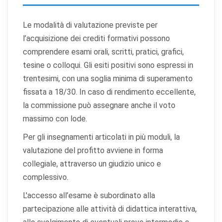
Cookie di preferenze
Permettono al sito di ricordare scelte che modificano
l'aspetto o il comportamento (es. lingua, layout).
Le modalità di valutazione previste per
l’acquisizione dei crediti formativi possono
Cookie statistici
comprendere esami orali, scritti, pratici, grafici,
Aiutano a capire come gli utenti interagiscono con il
tesine o colloqui. Gli esiti positivi sono espressi in
sito tramite dati raccolti in forma anonima o aggregata.
trentesimi, con una soglia minima di superamento
fissata a 18/30. In caso di rendimento eccellente,
Cookie di marketing
la commissione può assegnare anche il voto
Utilizzati da terze parti per tracciare l'utente attraverso
siti web allo scopo di mostrare annunci pertinenti.
massimo con lode.
Per gli insegnamenti articolati in più moduli, la
valutazione del profitto avviene in forma
Salva
Accetta
Rifiuta tutti
collegiale, attraverso un giudizio unico e
preferenze
tutti
complessivo.
L'accesso all’esame è subordinato alla
partecipazione alle attività di didattica interattiva,