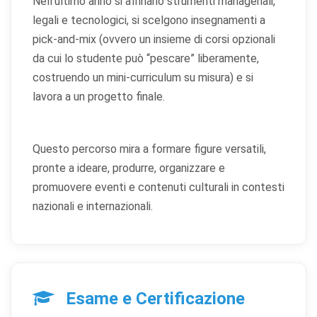
Nell’ultimo anno si affinano strumenti manageriali,
legali e tecnologici, si scelgono insegnamenti a
pick-and-mix (ovvero un insieme di corsi opzionali
da cui lo studente può “pescare” liberamente,
costruendo un mini-curriculum su misura) e si
lavora a un progetto finale.
×
Preferenze cookie
Questo percorso mira a formare figure versatili,
pronte a ideare, produrre, organizzare e
Scegli quali categorie di cookie vuoi accettare. I cookie
promuovere eventi e contenuti culturali in contesti
necessari sono sempre attivi perché indispensabili al
funzionamento del sito.
nazionali e internazionali.
Cookie necessari
Sempre attivi
Indispensabili al funzionamento del sito (sessione,
sicurezza, preferenze tecniche). Senza di essi il sito
non può funzionare correttamente.
Esame e Certificazione