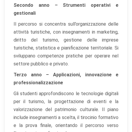
Secondo anno – Strumenti operativi e
gestionali
Il percorso si concentra sull’organizzazione delle
attività turistiche, con insegnamenti in marketing,
diritto del turismo, gestione delle imprese
turistiche, statistica e pianificazione territoriale. Si
sviluppano competenze pratiche per operare nel
settore pubblico e privato.
×
Preferenze cookie
Terzo anno – Applicazioni, innovazione e
professionalizzazione
Scegli quali categorie di cookie vuoi accettare. I cookie
Gli studenti approfondiscono le tecnologie digitali
necessari sono sempre attivi perché indispensabili al
per il turismo, la progettazione di eventi e la
funzionamento del sito.
valorizzazione del patrimonio culturale. Il piano
include insegnamenti a scelta, il tirocinio formativo
Cookie necessari
Sempre attivi
e la prova finale, orientando il percorso verso
Indispensabili al funzionamento del sito (sessione,