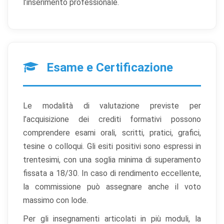
sicurezza, preferenze tecniche). Senza di essi il sito
l’inserimento professionale.
non può funzionare correttamente.
Cookie di preferenze
Permettono al sito di ricordare scelte che modificano
l'aspetto o il comportamento (es. lingua, layout).
Esame e Certificazione
Cookie statistici
Aiutano a capire come gli utenti interagiscono con il
sito tramite dati raccolti in forma anonima o aggregata.
Le modalità di valutazione previste per
l’acquisizione dei crediti formativi possono
Cookie di marketing
comprendere esami orali, scritti, pratici, grafici,
Utilizzati da terze parti per tracciare l'utente attraverso
tesine o colloqui. Gli esiti positivi sono espressi in
siti web allo scopo di mostrare annunci pertinenti.
trentesimi, con una soglia minima di superamento
fissata a 18/30. In caso di rendimento eccellente,
la commissione può assegnare anche il voto
Salva
Accetta
Rifiuta tutti
preferenze
tutti
massimo con lode.
Per gli insegnamenti articolati in più moduli, la