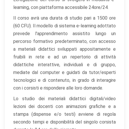
learning, con piattaforma accessibile 24ore/24.
Il corso avrà una durata di studio pari a 1500 ore
(60 CFU). Il modello di sistema e-learning adottato
prevede l'apprendimento assistito lungo un
×
Preferenze cookie
percorso formativo predeterminato, con accesso
a materiali didattici sviluppati appositamente e
fruibili in rete e ad un repertorio di attività
Scegli quali categorie di cookie vuoi accettare. I cookie
didattiche interattive, individuali e di gruppo,
necessari sono sempre attivi perché indispensabili al
funzionamento del sito.
mediate dal computer e guidati da tutor/esperti
tecnologici e di contenuto, in grado di interagire
Cookie necessari
Sempre attivi
con i corsisti e rispondere alle loro domande.
Indispensabili al funzionamento del sito (sessione,
Lo studio dei materiali didattici digitali/video
sicurezza, preferenze tecniche). Senza di essi il sito
non può funzionare correttamente.
lezioni dei docenti con animazioni grafiche e a
stampa (dispense e/o testi) avviene di regola
Cookie di preferenze
secondo tempi e disponibilità del singolo corsista
Permettono al sito di ricordare scelte che modificano