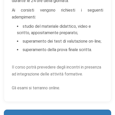
durante le 24 ore della giornata.
l'aspetto o il comportamento (es. lingua, layout).
Ai corsisti vengono richiesti i seguenti
Cookie statistici
adempimenti:
Aiutano a capire come gli utenti interagiscono con il
sito tramite dati raccolti in forma anonima o aggregata.
studio del materiale didattico, video e
scritto, appositamente preparato;
Cookie di marketing
superamento dei test di valutazione on-line;
Utilizzati da terze parti per tracciare l'utente attraverso
siti web allo scopo di mostrare annunci pertinenti.
superamento della prova finale scritta.
Il corso potrà prevedere degli incontri in presenza
Salva
Accetta
Rifiuta tutti
ad integrazione delle attività formative.
preferenze
tutti
Gli esami si terranno
online
.