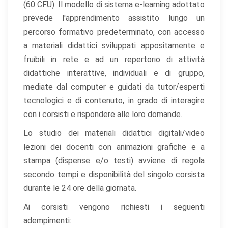
(60 CFU). Il modello di sistema e-learning adottato
Cookie statistici
prevede l'apprendimento assistito lungo un
Aiutano a capire come gli utenti interagiscono con il
percorso formativo predeterminato, con accesso
sito tramite dati raccolti in forma anonima o aggregata.
a materiali didattici sviluppati appositamente e
fruibili in rete e ad un repertorio di attività
Cookie di marketing
didattiche interattive, individuali e di gruppo,
Utilizzati da terze parti per tracciare l'utente attraverso
mediate dal computer e guidati da tutor/esperti
siti web allo scopo di mostrare annunci pertinenti.
tecnologici e di contenuto, in grado di interagire
con i corsisti e rispondere alle loro domande.
Salva
Accetta
Rifiuta tutti
Lo studio dei materiali didattici digitali/video
preferenze
tutti
lezioni dei docenti con animazioni grafiche e a
stampa (dispense e/o testi) avviene di regola
secondo tempi e disponibilità del singolo corsista
durante le 24 ore della giornata.
Ai corsisti vengono richiesti i seguenti
adempimenti: