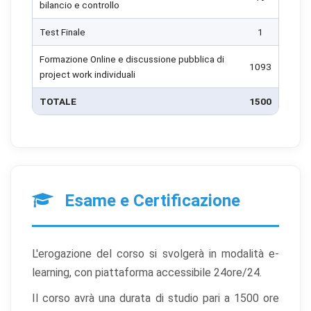
bilancio e controllo
Test Finale
1
Formazione Online e discussione pubblica di
1093
project work individuali
×
Preferenze cookie
TOTALE
1500
Scegli quali categorie di cookie vuoi accettare. I cookie
necessari sono sempre attivi perché indispensabili al
funzionamento del sito.
Cookie necessari
Sempre attivi
Esame e Certificazione
Indispensabili al funzionamento del sito (sessione,
sicurezza, preferenze tecniche). Senza di essi il sito
non può funzionare correttamente.
L'erogazione del corso si svolgerà in modalità e-
Cookie di preferenze
learning, con piattaforma accessibile 24ore/24.
Permettono al sito di ricordare scelte che modificano
Il corso avrà una durata di studio pari a 1500 ore
l'aspetto o il comportamento (es. lingua, layout).