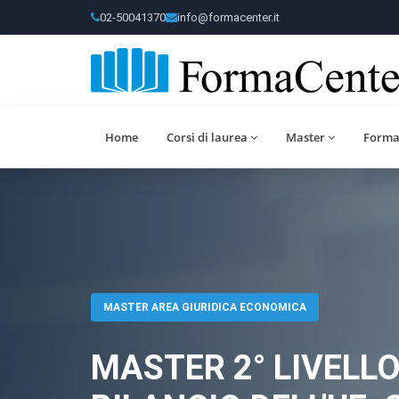
02-50041370
info@formacenter.it
Home
Corsi di laurea
Master
Forma
MASTER AREA GIURIDICA ECONOMICA
MASTER 2° LIVELLO