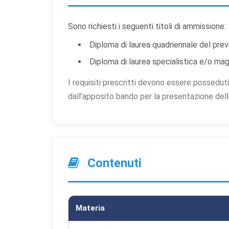
Prefer
Sono richiesti i seguenti titoli di ammissione:
Scegli qu
Diploma di laurea quadriennale del pre
indispens
Diploma di laurea specialistica e/o mag
Co
I requisiti prescritti devono essere posseduti
Ind
dall'apposito bando per la presentazione de
ess
Co
Per
lay
Contenuti
Co
Aiu
o 
Materia
Co