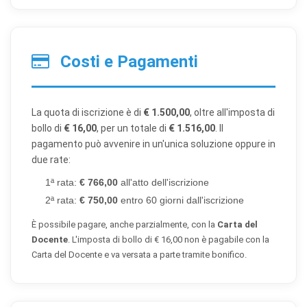
Costi e Pagamenti
La quota di iscrizione è di
€ 1.500,00
, oltre all'imposta di
bollo di
€ 16,00
, per un totale di
€ 1.516,00
. Il
pagamento può avvenire in un'unica soluzione oppure in
due rate:
1ª rata:
€ 766,00
all'atto dell'iscrizione
2ª rata:
€ 750,00
entro 60 giorni dall'iscrizione
×
Preferenze cookie
È possibile pagare, anche parzialmente, con la
Carta del
Docente
. L'imposta di bollo di € 16,00 non è pagabile con la
Carta del Docente e va versata a parte tramite bonifico.
Scegli quali categorie di cookie vuoi accettare. I cookie
necessari sono sempre attivi perché indispensabili al
funzionamento del sito.