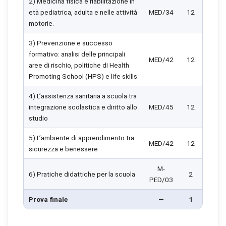
2) Medicina fisica e riabilitazione in
età pediatrica, adulta e nelle attività
MED/34
12
motorie.
3) Prevenzione e successo
formativo: analisi delle principali
MED/42
12
aree di rischio, politiche di Health
Promoting School (HPS) e life skills
4) L’assistenza sanitaria a scuola tra
integrazione scolastica e diritto allo
MED/45
12
studio
5) L’ambiente di apprendimento tra
MED/42
12
sicurezza e benessere
M-
6) Pratiche didattiche per la scuola
2
PED/03
Prova finale
—
1