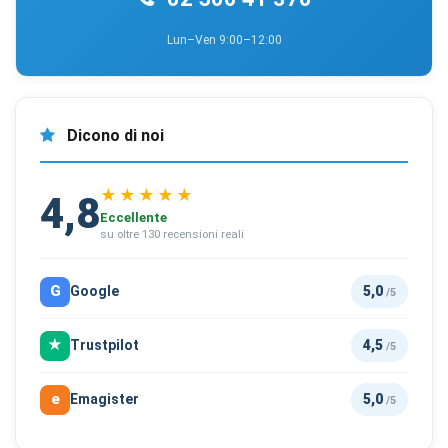
Lun–Ven 9:00–12:00
Dicono di noi
★★★★★
4,8
Eccellente
su oltre 130 recensioni reali
G
Google
5,0
/5
★
Trustpilot
4,5
/5
e
Emagister
5,0
/5