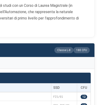
li studi con un Corso di Laurea Magistrale (in
ell'Automazione, che rappresenta la naturale
rsitari di primo livello per l'approfondimento di
Classe L-8
180 CFU
SSD
CFU
FIS/01
12