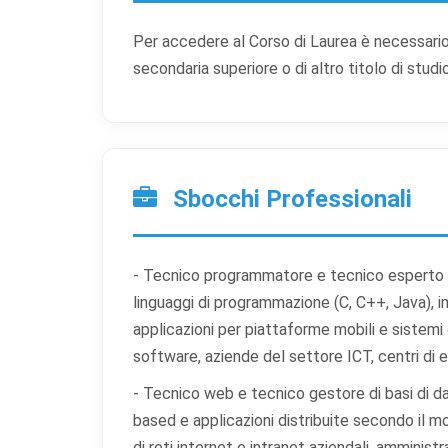
Per accedere al Corso di Laurea è necessario
secondaria superiore o di altro titolo di stud
Prefer
Sbocchi Professionali
Scegli qu
indispens
- Tecnico programmatore e tecnico esperto in 
linguaggi di programmazione (C, C++, Java), i
Co
applicazioni per piattaforme mobili e sistem
Ind
software, aziende del settore ICT, centri di e
ess
- Tecnico web e tecnico gestore di basi di da
Co
based e applicazioni distribuite secondo il 
Per
di reti internet e intranet aziendali, amministra