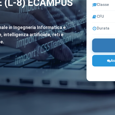
 (L-8) ECAMPUS
Classe
CFU
nale in Ingegneria Informatica e
Durata
ntelligenza artificiale, reti e
e.
As