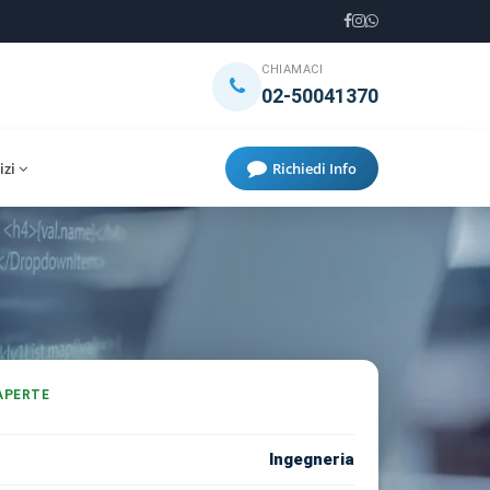
CHIAMACI
02-50041370
izi
Richiedi Info
 APERTE
Ingegneria