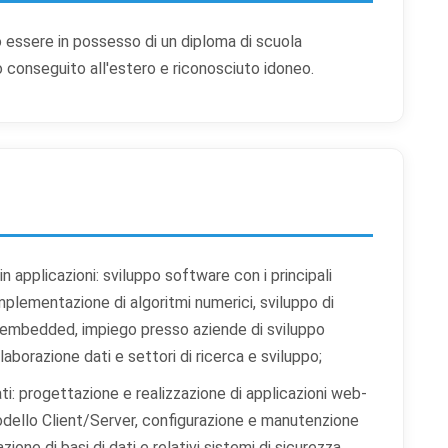
 essere in possesso di un diploma di scuola
io conseguito all'estero e riconosciuto idoneo.
enze cookie
ali categorie di cookie vuoi accettare. I cookie necessari sono sempre atti
abili al funzionamento del sito.
applicazioni: sviluppo software con i principali
mplementazione di algoritmi numerici, sviluppo di
okie necessari
Sempre attivi
i embedded, impiego presso aziende di sviluppo
ispensabili al funzionamento del sito (sessione, sicurezza, preferenze tecniche).
laborazione dati e settori di ricerca e sviluppo;
i il sito non può funzionare correttamente.
ti: progettazione e realizzazione di applicazioni web-
okie di preferenze
modello Client/Server, configurazione e manutenzione
mettono al sito di ricordare scelte che modificano l'aspetto o il comportamento (es
zione di basi di dati e relativi sistemi di sicurezza,