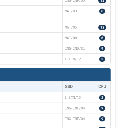
ING-INF/05
12
MAT/03
6
MAT/05
12
MAT/08
6
ING-IND/31
9
L-LIN/12
3
SSD
CFU
L-LIN/12
3
ING-INF/04
9
ING-INF/04
9