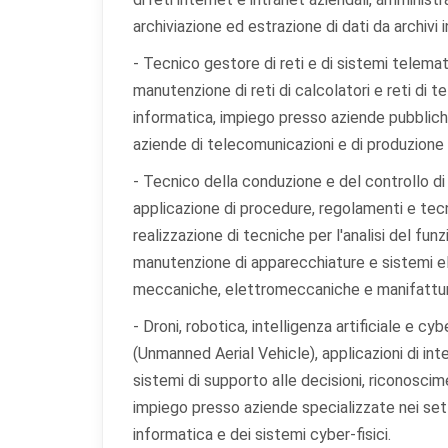
lay
archiviazione ed estrazione di dati da archivi i
Co
- Tecnico gestore di reti e di sistemi telemati
Aiu
manutenzione di reti di calcolatori e reti di 
o 
informatica, impiego presso aziende pubbliche
aziende di telecomunicazioni e di produzione e
Co
Uti
- Tecnico della conduzione e del controllo d
per
applicazione di procedure, regolamenti e tecn
realizzazione di tecniche per l'analisi del funzi
manutenzione di apparecchiature e sistemi e
meccaniche, elettromeccaniche e manifattur
- Droni, robotica, intelligenza artificiale e 
(Unmanned Aerial Vehicle), applicazioni di intel
sistemi di supporto alle decisioni, riconosc
impiego presso aziende specializzate nei setto
informatica e dei sistemi cyber-fisici.