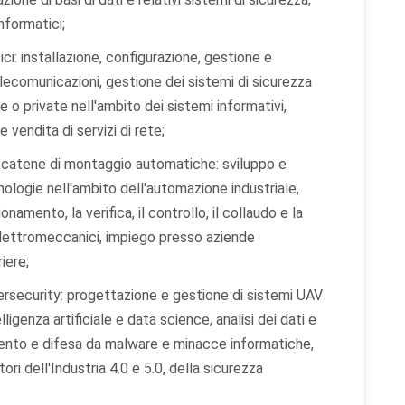
out).
nformatici;
okie statistici
ci: installazione, configurazione, gestione e
tano a capire come gli utenti interagiscono con il sito tramite dati raccolti in for
telecomunicazioni, gestione dei sistemi di sicurezza
aggregata.
 o private nell'ambito dei sistemi informativi,
 vendita di servizi di rete;
okie di marketing
lizzati da terze parti per tracciare l'utente attraverso siti web allo scopo di mostra
i catene di montaggio automatiche: sviluppo e
tinenti.
ologie nell'ambito dell'automazione industriale,
onamento, la verifica, il controllo, il collaudo e la
lettromeccanici, impiego presso aziende
Rifiuta tutti
Salva preferenze
Accett
iere;
cybersecurity: progettazione e gestione di sistemi UAV
ligenza artificiale e data science, analisi dei dati e
imento e difesa da malware e minacce informatiche,
ri dell'Industria 4.0 e 5.0, della sicurezza