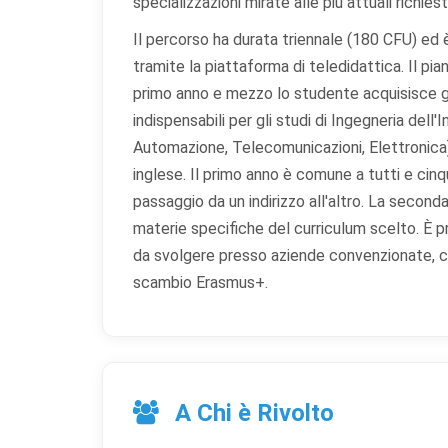
specializzazioni mirate alle più attuali richies
Il percorso ha durata triennale (180 CFU) e
tramite la piattaforma di teledidattica. Il pia
primo anno e mezzo lo studente acquisisce gl
indispensabili per gli studi di Ingegneria dell
Automazione, Telecomunicazioni, Elettronica) 
inglese. Il primo anno è comune a tutti e cinque
passaggio da un indirizzo all'altro. La secon
materie specifiche del curriculum scelto. È pr
da svolgere presso aziende convenzionate, cen
scambio Erasmus+.
A Chi è Rivolto