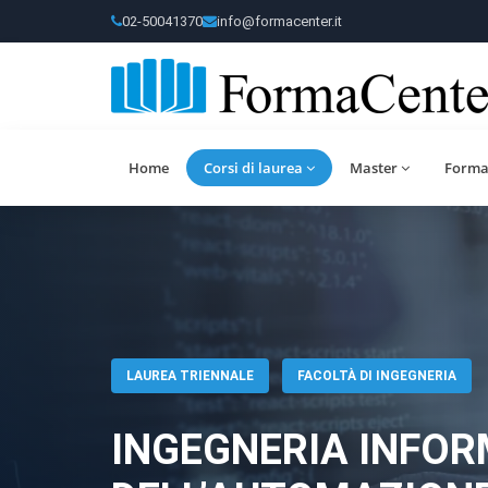
02-50041370
info@formacenter.it
Home
Corsi di laurea
Master
Forma
LAUREA TRIENNALE
FACOLTÀ DI INGEGNERIA
INGEGNERIA INFOR