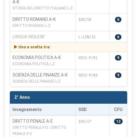
A-K
STORIA DEL DIRITTO ITALIANO L-Z
DIRITTO ROMANO A-K
IUS/18
6
DIRITTO ROMANO L-Z
LINGUA INGLESE
L-LIN/12
6
► Uno a scelta tra:
ECONOMIA POLITICA A-K
SECS-P/01
9
ECONOMIA POLITICA L-Z
SCIENZA DELLE FINANZE A-K
SECS-P/03
9
SCIENZA DELLE FINANZE L-Z
2° Anno
Insegnamento
SSD
CFU
DIRITTO PENALE A-E
IUS/17
12
DIRITTO PENALE F-O / DIRITTO
PENALE P-Z