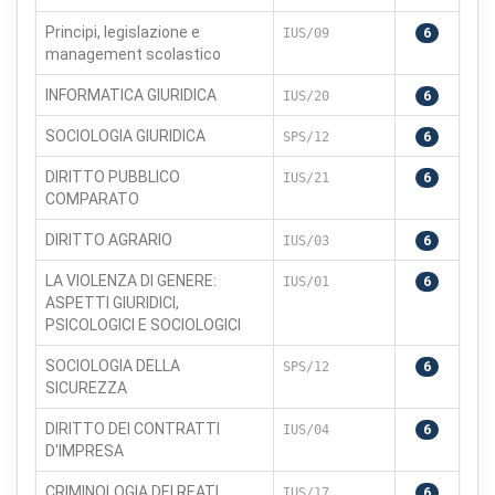
Principi, legislazione e
IUS/09
6
management scolastico
INFORMATICA GIURIDICA
IUS/20
6
SOCIOLOGIA GIURIDICA
SPS/12
6
DIRITTO PUBBLICO
IUS/21
6
COMPARATO
DIRITTO AGRARIO
IUS/03
6
LA VIOLENZA DI GENERE:
IUS/01
6
ASPETTI GIURIDICI,
PSICOLOGICI E SOCIOLOGICI
SOCIOLOGIA DELLA
SPS/12
6
SICUREZZA
DIRITTO DEI CONTRATTI
IUS/04
6
D'IMPRESA
CRIMINOLOGIA DEI REATI
IUS/17
6