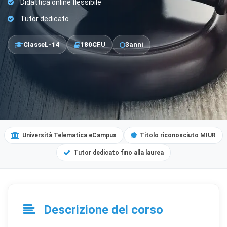
Didattica online flessibile
Tutor dedicato
Classe
L-14
180
CFU
3
anni
Università Telematica eCampus
Titolo riconosciuto MIUR
Tutor dedicato fino alla laurea
Descrizione del corso