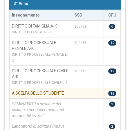
3° Anno
Insegnamento
SSD
CFU
×
Preferenze cookie
DIRITTO DI FAMIGLIA A-K
IUS/01
6
DIRITTO DI FAMIGLIA L-Z
Scegli quali categorie di cookie vuoi accettare. I cookie
DIRITTO PROCESSUALE
IUS/16
12
necessari sono sempre attivi perché indispensabili al
PENALE A-K
funzionamento del sito.
DIRITTO PROCESSUALE PENALE L-
Z
Cookie necessari
Sempre attivi
DIRITTO PROCESSUALE CIVILE
IUS/15
12
Indispensabili al funzionamento del sito (sessione,
A-K
sicurezza, preferenze tecniche). Senza di essi il sito
DIRITTO PROCESSUALE CIVILE L-Z
non può funzionare correttamente.
A SCELTA DELLO STUDENTE
18
Cookie di preferenze
SEMINARIO "La gestione del
2
Permettono al sito di ricordare scelte che modificano
colloquio per l'inserimento nel
l'aspetto o il comportamento (es. lingua, layout).
mondo del lavoro"
Cookie statistici
Laboratorio di scrittura (mutua
2