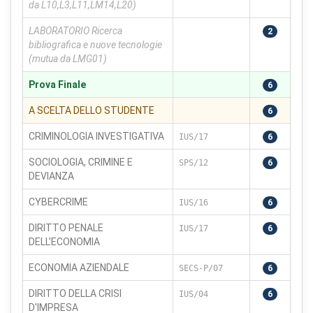
da L10,L3,L11,LM14,L20)
Aiutano a capire come gli utenti interagiscono con il
sito tramite dati raccolti in forma anonima o aggregata.
LABORATORIO Ricerca
2
bibliografica e nuove tecnologie
Cookie di marketing
(mutua da LMG01)
Utilizzati da terze parti per tracciare l'utente attraverso
siti web allo scopo di mostrare annunci pertinenti.
Prova Finale
6
A SCELTA DELLO STUDENTE
6
CRIMINOLOGIA INVESTIGATIVA
Salva
Accetta
IUS/17
6
Rifiuta tutti
preferenze
tutti
SOCIOLOGIA, CRIMINE E
SPS/12
6
DEVIANZA
CYBERCRIME
IUS/16
6
DIRITTO PENALE
IUS/17
6
DELL'ECONOMIA
ECONOMIA AZIENDALE
SECS-P/07
6
DIRITTO DELLA CRISI
IUS/04
6
D'IMPRESA