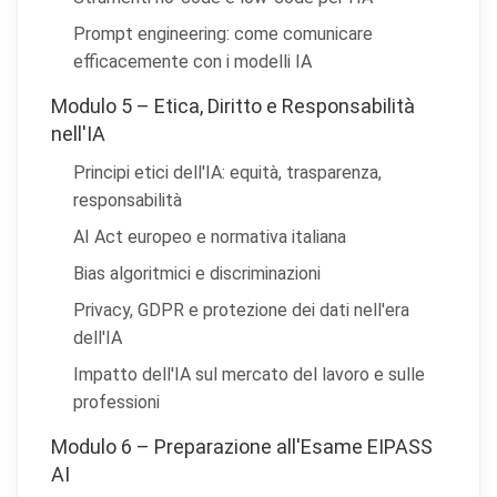
Prompt engineering: come comunicare
efficacemente con i modelli IA
Modulo 5 – Etica, Diritto e Responsabilità
nell'IA
Principi etici dell'IA: equità, trasparenza,
×
Preferenze cookie
responsabilità
AI Act europeo e normativa italiana
Scegli quali categorie di cookie vuoi accettare. I cookie
Bias algoritmici e discriminazioni
necessari sono sempre attivi perché indispensabili al
funzionamento del sito.
Privacy, GDPR e protezione dei dati nell'era
dell'IA
Cookie necessari
Sempre attivi
Impatto dell'IA sul mercato del lavoro e sulle
Indispensabili al funzionamento del sito (sessione,
professioni
sicurezza, preferenze tecniche). Senza di essi il sito
non può funzionare correttamente.
Modulo 6 – Preparazione all'Esame EIPASS
AI
Cookie di preferenze