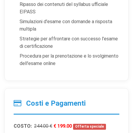
Ripasso dei contenuti del syllabus ufficiale
Permettono al sito di ricordare scelte che modificano
l'aspetto o il comportamento (es. lingua, layout).
EIPASS
Simulazioni d'esame con domande a risposta
Cookie statistici
multipla
Aiutano a capire come gli utenti interagiscono con il
sito tramite dati raccolti in forma anonima o aggregata.
Strategie per affrontare con successo l'esame
di certificazione
Cookie di marketing
Procedura per la prenotazione e lo svolgimento
Utilizzati da terze parti per tracciare l'utente attraverso
dell'esame online
siti web allo scopo di mostrare annunci pertinenti.
Salva
Accetta
Rifiuta tutti
preferenze
tutti
Costi e Pagamenti
COSTO:
244.00 €
€ 199.00
Offerta speciale