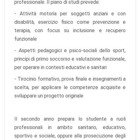
professionale. Il piano di studi prevede:
non può funzionare correttamente.
- Attività motoria per soggetti anziani e con
Cookie di preferenze
disabilità, esercizio fisico come prevenzione e
Permettono al sito di ricordare scelte che modificano
terapia, con focus su inclusione e recupero
l'aspetto o il comportamento (es. lingua, layout).
funzionale
Cookie statistici
- Aspetti pedagogici e psico-sociali dello sport,
Aiutano a capire come gli utenti interagiscono con il
principi di primo soccorso e valutazione funzionale,
sito tramite dati raccolti in forma anonima o aggregata.
per operare in contesti educativi e sanitari
Cookie di marketing
- Tirocinio formativo, prova finale e insegnamenti a
Utilizzati da terze parti per tracciare l'utente attraverso
scelta, per applicare le competenze acquisite e
siti web allo scopo di mostrare annunci pertinenti.
sviluppare un progetto originale
Salva
Accetta
Rifiuta tutti
Il secondo anno prepara lo studente a ruoli
preferenze
tutti
professionali in ambito sanitario, educativo,
sportivo e sociale, oppure alla prosecuzione degli