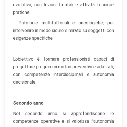
evolutiva, con lezioni frontali e attività tecnico-
pratiche
- Patologie multifattoriali e oncologiche, per
intervenire in modo sicuro e mirato su soggetti con
esigenze specifiche
L’obiettivo è formare professionisti capaci di
×
progettare programmi motori preventivi e adattati,
Preferenze cookie
con competenze interdisciplinari e autonomia
decisionale.
Scegli quali categorie di cookie vuoi accettare. I cookie
necessari sono sempre attivi perché indispensabili al
funzionamento del sito.
Secondo anno
Cookie necessari
Sempre attivi
Nel secondo anno si approfondiscono le
Indispensabili al funzionamento del sito (sessione,
competenze operative e si valorizza l’autonomia
sicurezza, preferenze tecniche). Senza di essi il sito