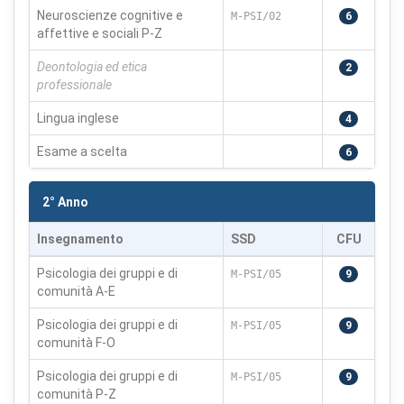
Cookie necessari
Sempre attivi
Neuroscienze cognitive e
M-PSI/02
6
affettive e sociali P-Z
Indispensabili al funzionamento del sito (sessione,
sicurezza, preferenze tecniche). Senza di essi il sito
non può funzionare correttamente.
Deontologia ed etica
2
professionale
Cookie di preferenze
Lingua inglese
4
Permettono al sito di ricordare scelte che modificano
l'aspetto o il comportamento (es. lingua, layout).
Esame a scelta
6
Cookie statistici
2° Anno
Aiutano a capire come gli utenti interagiscono con il
sito tramite dati raccolti in forma anonima o aggregata.
Insegnamento
SSD
CFU
Psicologia dei gruppi e di
M-PSI/05
9
Cookie di marketing
comunità A-E
Utilizzati da terze parti per tracciare l'utente attraverso
siti web allo scopo di mostrare annunci pertinenti.
Psicologia dei gruppi e di
M-PSI/05
9
comunità F-O
Psicologia dei gruppi e di
M-PSI/05
9
Salva
Accetta
comunità P-Z
Rifiuta tutti