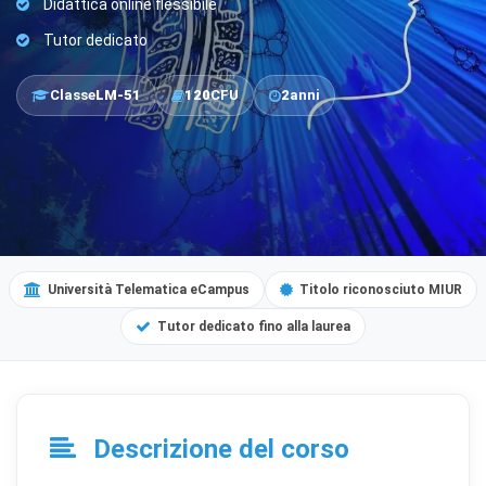
Didattica online flessibile
Tutor dedicato
Classe
LM-51
120
CFU
2
anni
Università Telematica eCampus
Titolo riconosciuto MIUR
Tutor dedicato fino alla laurea
Descrizione del corso