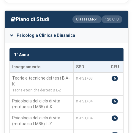
Piano di Studi
Classe LM-51
120 CFU
Psicologia Clinica e Dinamica
1° Anno
Insegnamento
SSD
CFU
Teorie e tecniche dei test B A-
M-PSI/03
6
K
Teorie e tecniche dei test B L-Z
Psicologia del ciclo di vita
M-PSI/04
6
(mutua su LM85) A-K
Psicologia del ciclo di vita
M-PSI/04
6
(mutua su LM85) L-Z