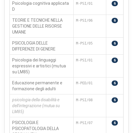
Psicologia cognitiva applicata
M-PSI/01
6
D
TEORIE E TECNICHE NELLA
M-PSI/06
6
GESTIONE DELLE RISORSE
UMANE
PSICOLOGIA DELLE
M-PSI/05
6
DIFFERENZE DI GENERE
Psicologia dei linguaggi
M-PSI/01
6
espressivi e artistici (mutua
su LM85)
Educazione permanente e
M-PED/01
6
formazione degli adulti
psicologia della disabilità e
M-PSI/08
6
dell'integrazione (mutua su
LM85)
PSICOLOGIA E
M-PSI/07
6
PSICOPATOLOGIA DELLA