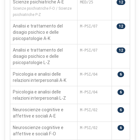
Scienze psichiatriche A-E
MED/25
12
Scienze psichiatriche F-O / Scienze
psichiatriche P-Z
Analisi e trattamento del
M-PSI/07
12
disagio psichico e delle
psicopatologie A-K
Analisi e trattamento del
M-PSI/07
12
disagio psichico e delle
psicopatologie L-Z
Psicologia e analisi delle
M-PSI/04
6
relazioni interpersonali A-K
Psicologia e analisi delle
×
M-PSI/04
6
Preferenze cookie
relazioni interpersonali L-Z
Neuroscienze cognitive e
M-PSI/02
6
Scegli quali categorie di cookie vuoi accettare. I cookie
affettive e sociali A-E
necessari sono sempre attivi perché indispensabili al
funzionamento del sito.
Neuroscienze cognitive e
M-PSI/02
6
affettive e sociali F-O