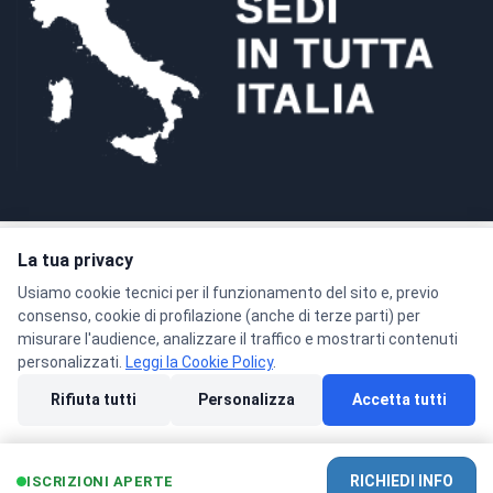
La tua privacy
Pagamenti sicuri con crittografia SSL a 128 bit
Usiamo cookie tecnici per il funzionamento del sito e, previo
consenso, cookie di profilazione (anche di terze parti) per
misurare l'audience, analizzare il traffico e mostrarti contenuti
personalizzati.
Leggi la Cookie Policy
.
© 2026 Formacenter Srls - P.IVA 02986180806
Rifiuta tutti
Personalizza
Accetta tutti
Privacy Policy
Condizioni di Vendita
Cookie Policy
Preferenze cookie
RICHIEDI INFO
ISCRIZIONI APERTE