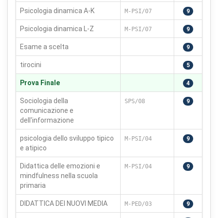
Psicologia dinamica A-K
M-PSI/07
9
Psicologia dinamica L-Z
M-PSI/07
9
Esame a scelta
9
tirocini
5
Prova Finale
4
Sociologia della
SPS/08
9
comunicazione e
dell'informazione
psicologia dello sviluppo tipico
M-PSI/04
9
e atipico
Didattica delle emozioni e
M-PSI/04
9
mindfulness nella scuola
primaria
DIDATTICA DEI NUOVI MEDIA
M-PED/03
9