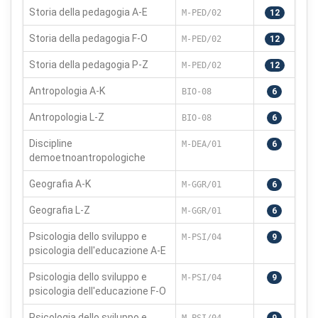
Storia della pedagogia A-E
M-PED/02
12
Storia della pedagogia F-O
M-PED/02
12
Storia della pedagogia P-Z
M-PED/02
12
Antropologia A-K
BIO-08
6
Antropologia L-Z
BIO-08
6
Discipline
M-DEA/01
6
demoetnoantropologiche
Geografia A-K
M-GGR/01
6
Geografia L-Z
M-GGR/01
6
Psicologia dello sviluppo e
M-PSI/04
9
psicologia dell'educazione A-E
×
Preferenze cookie
Psicologia dello sviluppo e
M-PSI/04
9
psicologia dell'educazione F-O
Scegli quali categorie di cookie vuoi accettare. I cookie
Psicologia dello sviluppo e