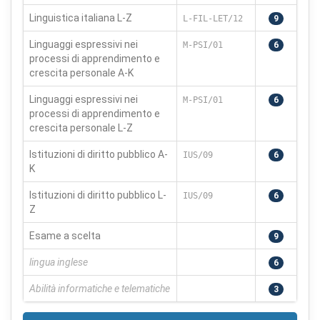
Linguistica italiana L-Z
L-FIL-LET/12
9
Linguaggi espressivi nei
Salva
Accetta
M-PSI/01
6
Rifiuta tutti
processi di apprendimento e
preferenze
tutti
crescita personale A-K
Linguaggi espressivi nei
M-PSI/01
6
processi di apprendimento e
crescita personale L-Z
Istituzioni di diritto pubblico A-
IUS/09
6
K
Istituzioni di diritto pubblico L-
IUS/09
6
Z
Esame a scelta
9
lingua inglese
6
Abilità informatiche e telematiche
3