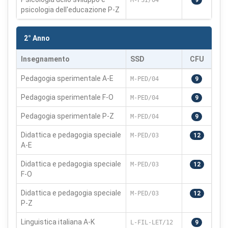
M-PSI/04
9
necessari sono sempre attivi perché indispensabili al
psicologia dell'educazione P-Z
funzionamento del sito.
2° Anno
Cookie necessari
Sempre attivi
Insegnamento
SSD
CFU
Indispensabili al funzionamento del sito (sessione,
sicurezza, preferenze tecniche). Senza di essi il sito
Pedagogia sperimentale A-E
non può funzionare correttamente.
M-PED/04
9
Pedagogia sperimentale F-O
M-PED/04
9
Cookie di preferenze
Pedagogia sperimentale P-Z
Permettono al sito di ricordare scelte che modificano
M-PED/04
9
l'aspetto o il comportamento (es. lingua, layout).
Didattica e pedagogia speciale
M-PED/03
12
A-E
Cookie statistici
Didattica e pedagogia speciale
Aiutano a capire come gli utenti interagiscono con il
M-PED/03
12
sito tramite dati raccolti in forma anonima o aggregata.
F-O
Didattica e pedagogia speciale
M-PED/03
12
Cookie di marketing
P-Z
Utilizzati da terze parti per tracciare l'utente attraverso
siti web allo scopo di mostrare annunci pertinenti.
Linguistica italiana A-K
L-FIL-LET/12
9