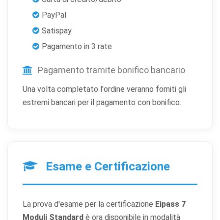
necessari sono sempre attivi perché indispensabili al
PayPal
funzionamento del sito.
Satispay
Cookie necessari
Pagamento in 3 rate
Sempre attivi
Indispensabili al funzionamento del sito (sessione,
sicurezza, preferenze tecniche). Senza di essi il sito
Pagamento tramite bonifico bancario
non può funzionare correttamente.
Una volta completato l'ordine veranno forniti gli
Cookie di preferenze
estremi bancari per il pagamento con bonifico.
Permettono al sito di ricordare scelte che modificano
l'aspetto o il comportamento (es. lingua, layout).
Cookie statistici
Aiutano a capire come gli utenti interagiscono con il
Esame e Certificazione
sito tramite dati raccolti in forma anonima o aggregata.
Cookie di marketing
La prova d'esame per la certificazione
Eipass 7
Utilizzati da terze parti per tracciare l'utente attraverso
siti web allo scopo di mostrare annunci pertinenti.
Moduli Standard
è ora disponibile in modalità