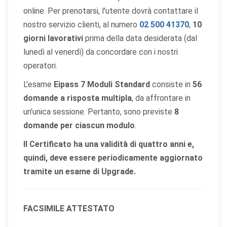
online. Per prenotarsi, l'utente dovrà contattare il
nostro servizio clienti, al numero
02 500 41370
,
10
Salva
Accetta
Rifiuta tutti
giorni lavorativi
prima della data desiderata (dal
preferenze
tutti
lunedì al venerdì) da concordare con i nostri
operatori.
L'esame
Eipass 7 Moduli Standard
consiste in
56
domande a risposta multipla
, da affrontare in
un'unica sessione. Pertanto, sono previste
8
domande per ciascun modulo
.
Il Certificato ha una validità di quattro anni e,
quindi, deve essere periodicamente aggiornato
tramite un esame di Upgrade.
FACSIMILE ATTESTATO