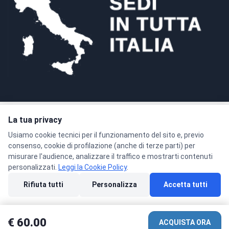
La tua privacy
Pagamenti sicuri con crittografia SSL a 128 bit
Usiamo cookie tecnici per il funzionamento del sito e, previo
consenso, cookie di profilazione (anche di terze parti) per
misurare l'audience, analizzare il traffico e mostrarti contenuti
personalizzati.
Leggi la Cookie Policy
.
© 2026 Formacenter Srls - P.IVA 02986180806
Rifiuta tutti
Personalizza
Accetta tutti
Privacy Policy
Condizioni di Vendita
Cookie Policy
Preferenze cookie
€ 60.00
ACQUISTA ORA