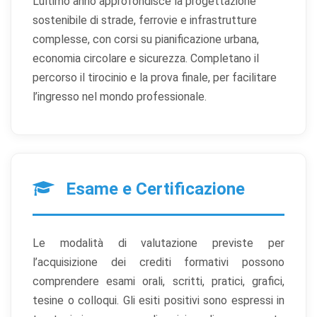
L’ultimo anno approfondisce la progettazione
sostenibile di strade, ferrovie e infrastrutture
complesse, con corsi su pianificazione urbana,
economia circolare e sicurezza. Completano il
×
Preferenze cookie
percorso il tirocinio e la prova finale, per facilitare
l’ingresso nel mondo professionale.
Scegli quali categorie di cookie vuoi accettare. I cookie
necessari sono sempre attivi perché indispensabili al
funzionamento del sito.
Cookie necessari
Sempre attivi
Esame e Certificazione
Indispensabili al funzionamento del sito (sessione,
sicurezza, preferenze tecniche). Senza di essi il sito
non può funzionare correttamente.
Le modalità di valutazione previste per
Cookie di preferenze
l’acquisizione dei crediti formativi possono
Permettono al sito di ricordare scelte che modificano
comprendere esami orali, scritti, pratici, grafici,
l'aspetto o il comportamento (es. lingua, layout).
tesine o colloqui. Gli esiti positivi sono espressi in