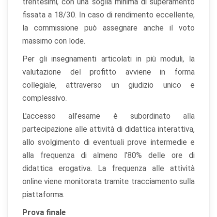
trentesimi, con una soglia minima di superamento
Cookie statistici
fissata a 18/30. In caso di rendimento eccellente,
Aiutano a capire come gli utenti interagiscono con il
sito tramite dati raccolti in forma anonima o aggregata.
la commissione può assegnare anche il voto
massimo con lode.
Cookie di marketing
Per gli insegnamenti articolati in più moduli, la
Utilizzati da terze parti per tracciare l'utente attraverso
siti web allo scopo di mostrare annunci pertinenti.
valutazione del profitto avviene in forma
collegiale, attraverso un giudizio unico e
complessivo.
Salva
Accetta
Rifiuta tutti
L'accesso all’esame è subordinato alla
preferenze
tutti
partecipazione alle attività di didattica interattiva,
allo svolgimento di eventuali prove intermedie e
alla frequenza di almeno l’80% delle ore di
didattica erogativa. La frequenza alle attività
online viene monitorata tramite tracciamento sulla
piattaforma.
Prova finale